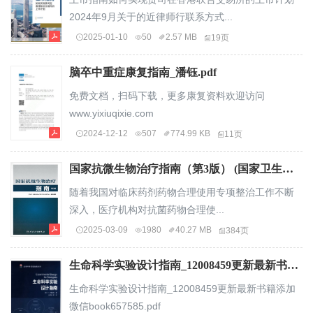
2024年9月关于的近律师行联系方式...
2025-01-10
50
2.57 MB
19页
脑卒中重症康复指南_潘钰.pdf
免费文档，扫码下载，更多康复资料欢迎访问
www.yixiuqixie.com
2024-12-12
507
774.99 KB
11页
国家抗微生物治疗指南（第3版） (国家卫生健康委员合理用药专家委员会) (Z-Library).pdf
随着我国对临床药剂药物合理使用专项整治工作不断
深入，医疗机构对抗菌药物合理使...
2025-03-09
1980
40.27 MB
384页
生命科学实验设计指南_12008459更新最新书籍添加微信book657585.pdf
生命科学实验设计指南_12008459更新最新书籍添加
微信book657585.pdf