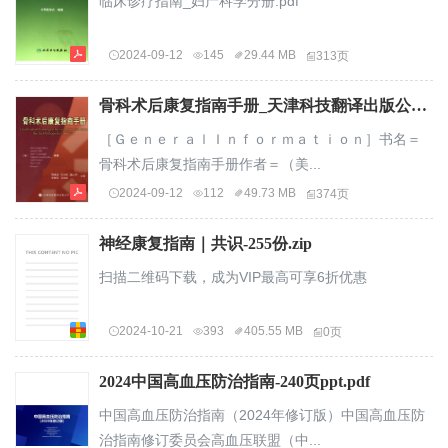
临床诊疗指南_妇产科学分册.pdf
2024-09-12
145
29.44 MB
313页
骨科术后康复指南手册_天津科技翻译出版公司.pdf
［ＧｅｎｅｒａｌＩｎｆｏｒｍａｔｉｏｎ］书名＝
骨科术后康复指南手册作者＝（美...
2024-09-12
112
49.73 MB
374页
神经康复指南｜共识-255份.zip
扫描二维码下载，成为VIP最高可享6折优惠
2024-10-21
393
405.55 MB
0页
2024中国高血压防治指南-240页ppt.pdf
中国高血压防治指南（2024年修订版）中国高血压防
治指南修订委员会高血压联盟（中...