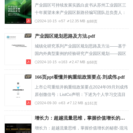
Experience体验提升”作为四项关键经营动作。
产业园区可持续发展实践白皮书从苏州工业园区三
CORE经营方法论将带领商家看清流量的变化，实
十年展望未来产业园区新路径编写团队总负责人：
施确定性的经营动作，收获生意增长。流量：抖音
张祺主编：周斌、刘静德资料提供（按姓名字母排
2024-10-15
57
12.35 MB
88页
电商最新的流量机制是什么？方法：全新的“CORE
序）：白夜、陈维隆、CyranTan李巧言、卢鹏舟、
经营方法论...
曾丽英、曾翔张爱、张青玉、张友彰、张文琦星耀
VIP
产业园区规划思路及方法.pdf
樟宜机场目录01序章新程：站在苏州工业园区三十
城镇化研究系列产业园区规划思路及方法——基于
周年新起点21.1苏州工业园区概览及历程�1.2从苏
国内外典型案例的经验研究产业园区规划——园区
州工业园区说开去⸺中国产业园区的审视与期待
建设的排头兵产业园区是指由政府或企业为实现产
2024-10-15
163
2.47 MB
68页
��02洞见演进：未来园区的四大面向142.1环境
业发展目标而创立的特殊区位环境。它的类型十分
友...
丰富，包括高新技术开发区、经济技术开发区、科
VIP
166页ppt看懂并购重组政策要点-刘成伟.pdf
技园、工业区、金融后台、文化创意产业园区、物
上市公司重组并购重组政策要点2024年09⽉刘成伟
流产业园区等以及近来各地陆续提出的产业新城、
原创微信号：ListCo声明：下述为个⼈学习交流⽬
科技新城等。产业园区规划是比较全面的产业园区
的。并⾮有偿提供法律服务或以律师名义进⾏相关
2024-09-30
63
7.12 MB
161页
长远发展计划，是对园区产业发展、空间布局、
活动。如需专业意⻅，请向专业⼈⼠咨询。“ListCo
土...
原创微信号”免责：分析基于法律法规或市场公开信
增长力：超越流量思维，掌握价值增长的秘密-混沌学园.pdf
息。⽂中内容仅代表个⼈观点，并不代表任何平台
增长力：超越流量思维，掌握价值增长的秘密-混沌
或所在单位任何意⻅。全部法律责任由个⼈承担。