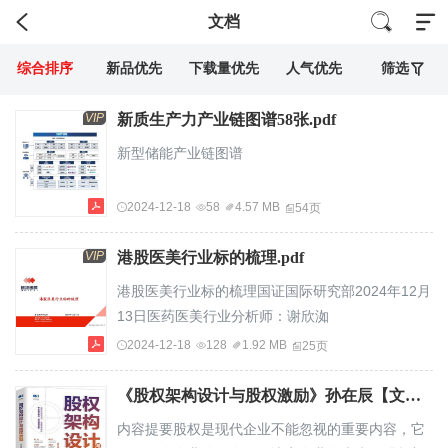
文档
综合排序
新品优先
下载量优先
人气优先
筛选
VIP
新质生产力产业链图谱58张.pdf
新型储能产业链图谱
2024-12-18
58
4.57 MB
54页
VIP
港股医美行业标的梳理.pdf
港股医美行业标的梳理国证国际研究部2024年12月
13日医药医美行业分析师：谢欣洳
（CENo.BRR615）xiexinru@sdicsi.com.hk请参阅
2024-12-18
128
1.92 MB
25页
本报告尾部免责声明目录01港股医美行业概览02重
点个股情况03投资建议04风险提示港股医美公司概
《股权架构设计与股权激励》孙在辰【文字版_PDF电子书_雅书】.pdf
览化妆品美容院医美机构巨子生物美丽田园医疗健
内容提要股权是现代企业不能忽视的重要内容，它
康医思健康上美股份完美医疗瑞丽医美毛戈平植发