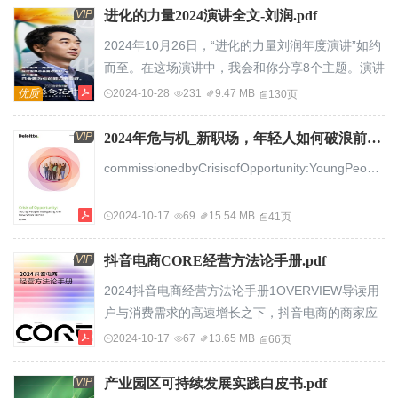
两个市场开展业务。值得关注的是，新兴市场持续
VIP
进化的力量2024演讲全文-刘润.pdf
放量，东南亚市场已超越日韩成为受访商家第三重
2024年10月26日，“进化的力量刘润年度演讲”如约
要的国际市场。202230年23我年国我出国海出商海
而至。在这场演讲中，我会和你分享8个主题。演讲
家商销家售销市售场市分场布分布欧洲中亚俄罗斯
的视频，在刘润视频号上有全场回放，欢迎你观
优质
2024-10-28
231
9.47 MB
130页
北美49%7%15%55%非洲中东日韩拉美
看。以下为刘润年度演讲全文。与你分享。大家
8%9%21%10%东南亚...
好。欢迎来到2024，“进化的力量刘润年度演讲”！
VIP
2024年危与机_新职场，年轻人如何破浪前行-德勤.pdf
我是刘润。过去的一年，商业世界一言难尽。我知
commissionedbyCrisisofOpportunity:YoungPeopleNavigatingtheNewWorkOrderJuly2024CrisisofOpportunity:YoungPeopleNavigatingtheNewWorkOrderAcknowledgementsDeloitteAustraliaacknowledgesandthankstheWorldYMCAforcommissioningthereportwithsupportfromServiceNowandtheYAustralia.Inparticular,wewouldliketothankthefollowingfortheircontributionandstrategicinput:WorldYMCAYMCAisactivein12,000communitiesand120cou...
道，有的人过得还不错。但是也有一些人，遭遇了
难题。今年7月。广州地铁，发生了一件挺有意思的
2024-10-17
69
15.54 MB
41页
事。五个女生在地铁里给她们的同事过生日。她...
VIP
抖音电商CORE经营方法论手册.pdf
2024抖音电商经营方法论手册1OVERVIEW导读用
户与消费需求的高速增长之下，抖音电商的商家应
该如何更好地经营？为了回答这一问题，抖音电商
2024-10-17
67
13.65 MB
66页
推出全新经营方法论——以“CostvsQuality价优货
全、Omni-Content全域内容、Reach营销放大、
VIP
产业园区可持续发展实践白皮书.pdf