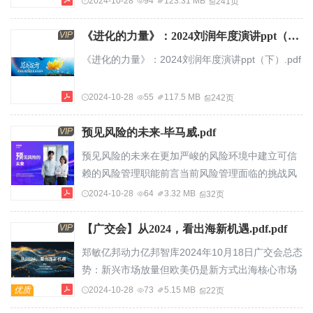
2024-10-28
94
123.31 MB
241页
着社会的发展，当代企业面临的竞争不再是企业之
间...
VIP
《进化的力量》：2024刘润年度演讲ppt（下）.pdf
《进化的力量》：2024刘润年度演讲ppt（下）.pdf
2024-10-28
55
117.5 MB
242页
VIP
预见风险的未来-毕马威.pdf
预见风险的未来在更加严峻的风险环境中建立可信
赖的风险管理职能前言当前风险管理面临的挑战风
险职能的五大战略要务让风险少点“冒险”中国视角
2024-10-28
64
3.32 MB
32页
专题企业韧性前言在这个变幻莫测的时代，风险管
理本身已经成为一场冒险，甚企业管理者需要彻底
VIP
【广交会】从2024，看出海新机遇.pdf.pdf
转变思维，将至比所面对的挑战更难以预测。掌控
郑敏亿邦动力亿邦智库2024年10月18日广交会总态
不确定性，变得比以往任风险视为推动利益相关方
势：新兴市场放量但欧美仍是新方式出海核心市场
价值的动何时候都更加复杂和紧迫。力和资产。在
根据亿邦智库调研，2023年北美和欧洲依然是出海
优质
2024-10-28
73
5.15 MB
22页
当前不断演变的风险环境中，企业正面临着来自...
商家核心布局区域，分别有55%和49%的商家在这