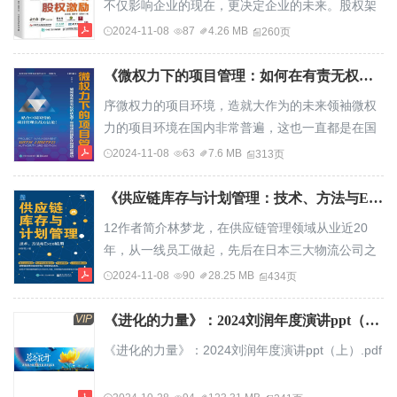
不仅影响企业的现在，更决定企业的未来。股权架
机构医疗器械雍禾医疗复锐医疗科技32015-2024年
构设计、股权激励、股权投融资、股权转让等，已
2024-11-08
87
4.26 MB
260页
H股医美公司市值TOP10情况排名2015年2018年
经成为现代企业创立、发展中一项不可或缺的重要
2021年2024年12月10日...
内容。企业家应当是企业的股权架构设计师与股权
《微权力下的项目管理：如何在有责无权的状况下带领项目团队获得项目成功（第3版）》肖杨【文字版_PDF电子书_雅书】.pdf
激励方案设计师，要善于用股权调动员工工作的积
序微权力的项目环境，造就大作为的未来领袖微权
极性，用可预期的收益激发员工的潜能。本书作者
力的项目环境在国内非常普遍，这也一直都是在国
根据自身丰富的股权架构设计、股权激励等知识与
内从事项目管理工作的各类从业人员感到最痛苦的
2024-11-08
63
7.6 MB
313页
经验，经过大量的实战与实践检验，总结归纳了
一件事情。由于没有被授予与自己在项目中所承担
实...
的责任相匹配的权力，作为项目负责人或项目经
《供应链库存与计划管理：技术、方法与Excel应用》林梦龙【文字版_PDF电子书_雅书】.pdf
理，无论是调动项目资源还是组织大家协同工作，
12作者简介林梦龙，在供应链管理领域从业近20
都是非常费心费力的，而且不能简单粗暴地借助被
年，从一线员工做起，先后在日本三大物流公司之
授予的权力来直接解决人员配合的问题。然而，正
一、日本五大化工商社之一、东南亚某浆纸领军集
2024-11-08
90
28.25 MB
434页
是这样一种逆境式的工作环境，反而更容易激发项
团，以及葡萄牙某著名快时尚公司等担任要职。作
目...
者对化工、汽车、物流、时尚等行业熟门熟路，对
VIP
《进化的力量》：2024刘润年度演讲ppt（上）.pdf
供应链的相关领域进行了深入研究，并积极将理论
《进化的力量》：2024刘润年度演讲ppt（上）.pdf
和实践相结合，为诸多人员提供了咨询、问题研究
及解决等服务，受到业内人士的广泛好评。3导读随