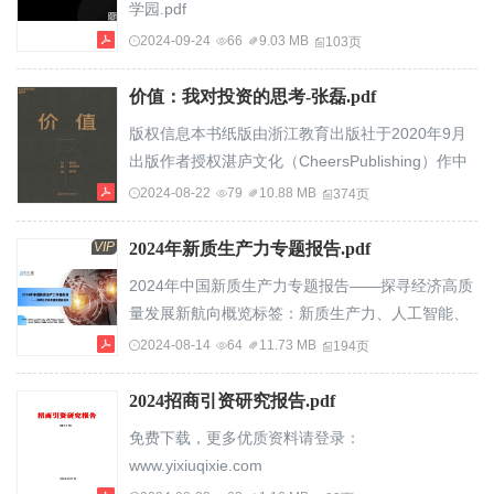
学园.pdf
原创微信号：ListCo⽬1并购重组新阶段2023–2024
2024-09-24
66
9.03 MB
103页
录2重组的交易类型与界定指标3重组的交易流...
价值：我对投资的思考-张磊.pdf
版权信息本书纸版由浙江教育出版社于2020年9月
出版作者授权湛庐文化（CheersPublishing）作中
国大陆（地区）电子版发行（限简体中文）版权所
2024-08-22
79
10.88 MB
374页
有侵权必究书名：价值著者：张磊电子书定价：
106.99元在长期主义之路上，与伟大格局观者同
VIP
2024年新质生产力专题报告.pdf
行，做时间的朋友。自序这是一条长期主义之路在
2024年中国新质生产力专题报告——探寻经济高质
纷繁复杂的世界中，变化可能是唯一永恒的主题。
量发展新航向概览标签：新质生产力、人工智能、
我时常思考：究竟怎样才能在这样的世界中保持心
AIGC、半导体、低空经济、eVTOL、量子、量子
2024-08-14
64
11.73 MB
194页
灵的宁静？作为一名投资人，究竟怎样才能找到穿
计算、量子通信、量子测量、数字经济、数据要
越周期...
素、新能源车、商业航天、卫星互联网、跨境电
2024招商引资研究报告.pdf
商、直播电商、创新药、人形机器人行行查简介
免费下载，更多优质资料请登录：
www.hanghangcha.com来源：行行查研究中心整
www.yixiuqixie.com
理©2024HangHangCha名词解释（1/3）◆新质生