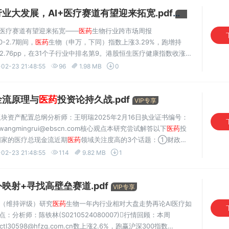
业大发展，AI+医疗赛道有望迎来拓宽.pdf
VIP专享
I+医疗赛道有望迎来拓宽——
医药
生物行业跨市场周报
0-2.7期间，
医药
生物（申万，下同）指数上涨3.29%，跑增持
指2.76pp，在31个子行业中排名第9。港股恒生医疗健康指数收涨
司研发进度跟踪：2025.1.18-2.7期间，康方生物的古莫奇单抗注射
02-23 21:48:55
96
1.98 MB
0
金流原理与
医药
投资论持久战.pdf
VIP专享
板块资产配置总纲分析师：王明瑞2025年2月16日执业证书编号：
报告wangmingrui@ebscn.com核心观点本研究尝试解答以下
医药
投
国家的医疗总现金流近期
医药
领域关注度高的3个话题：①财政与
间。我们认为这3个命题的答案本质上归结于同一个底层逻辑——
02-23 21:48:55
114
9.82 MB
1
映射+寻找高壁垒赛道.pdf
VIP专享
市（维持评级）研究
医药
生物一年内行业相对大盘走势再论AI医疗如
析师：陈铁林(S0210524080007)行情回顾：本周
ctl30598@hfzq.com.cn数上涨2.6%，跑赢沪深300指数