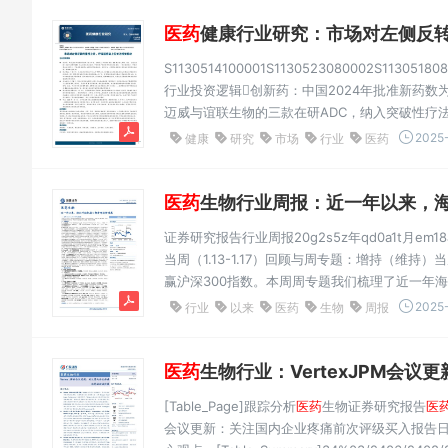
医药
健康行业研究：市场对左侧反转的
S1130514100001S1130523080002S113051808
行业投资逻辑创新药：中国2024年批准新药数为
迈威与谊联生物的三款在研ADC，纳入突破性疗
中国新药年批准93个，只是我国创新药走向国际前
2025-
健康
研究
市场
行业
医药
医药
生物行业周报：近一年以来，海
证券研究报告行业周报20g2s5z年qd0a1t月em18
当周（1.13-1.17）回顾与周专题：增持（维持）当周（
赢沪深300指数。本周周专题我们梳理了近一年
盘：1、当周表现：市场本周表现是修复走势，
医
2025-
行业
以来
医药
生物
周报
分...
医药
生物行业：VertexJPM会议
[Table_Page]跟踪分析
医药
生物证券研究报告
医
会议更新：关注国内企业疼痛前次评级买入报告日期2025