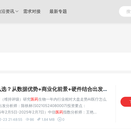
前沿资讯
需求对接
最新专题
？从数据优势+商业化前景+硬件结合出发.pdf
VIP专享
大市（维持评级）研究
医药
生物一年内行业相对大盘走势AI医疗怎么
析师：陈铁林(S0210524080007)投资要点：
025年2月5日-2025年2月7日）中信
医药
指数分析师：王艳
0指数1.2pct，在中信一级行业分类中排名第
-23 21:48:55
86
1.84 MB
0
中信
医药
生物...