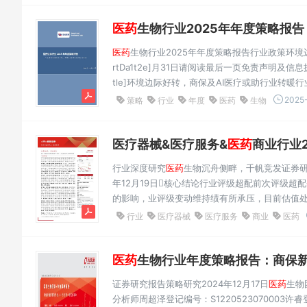
医药
生物行业2025年年度策略报告：行业
医药
生物行业2025年年度策略报告行业政策环境边际
rtDa1t2e]月31日请阅读最后一页免责声明及信息披露ht
tle]环境边际好转，商保及AI医疗或助行业转暖行业研究[Tab
[T➢ab行le业_S运umm行ar及y]估值动态
2025-
策略
行业
年度
医药
生物
增长承压...
医疗器械&医疗服务&
医药
商业行业2
行业深度研究
医药
生物沉舟侧畔，千帆竞发证券
年12月19日核心结论行业评级超配前次评级超
的影响，业评级变动维持绩有所承压，目前估值
势试点的背景下，我们认为
医药
板块目前具备性价
行业
医疗器械
医疗服务
商业
医药
备...
医药
生物行业年度策略报告：商保新增
证券研究报告策略研究2024年12月17日
医药
生物
分析师周超泽登记编号：S1220523070003许睿