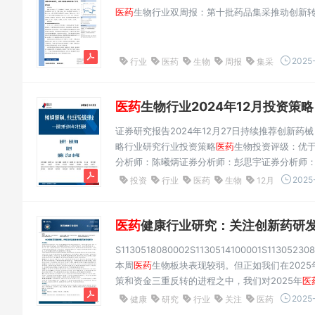
医药
生物行业双周报：第十批药品集采推动创新转
2025-
行业
医药
生物
周报
集采
医药
生物行业2024年12月投资策略：
证券研究报告2024年12月27日持续推荐创新
略行业研究行业投资策略
医药
生物投资评级：优
分析师：陈曦炳证券分析师：彭思宇证券分析师：
60375487021-60933167021-60875137zhangj
2025
投资
行业
医药
生物
12月
819829390755-81982...
医药
健康行业研究：关注创新药研发进
S1130518080002S1130514100001S113052308
本周
医药
生物板块表现较弱。但正如我们在2025
策和资金三重反转的进程之中，我们对2025年
医
月中下旬后，呼吸道感染有所抬头，其中北方发病
2025-
健康
研究
行业
关注
医药