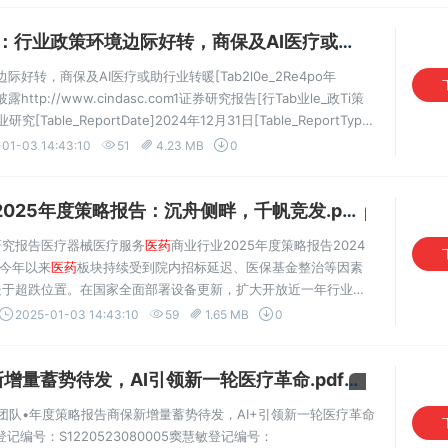
政策环境边际好转，商保及AI医疗或助行业转暖.pdf
好转，商保及AI医疗或助行业转暖[Tab2l0e_2Re4po年
tp://www.cindasc.com1证券研究报告[行Tab业le_政Ti策
le_ReportDate]2024年12月31日[Table_ReportType]
：在高基数、医疗反腐、DRGS改革、集采降价等因素影响下，行业整体
01-03 14:43:10
51
4.23 MB
0
025年度策略报告：沉舟侧畔，千帆竞发.pdf
VIP专享
研究报告医疗器械医疗服务
医药
商业行业2025年度策略报告2024
配今年以来
医药
板块持续受到院内招标延迟、医保基金整治等因素
处于超跌位置。在国家全面部署设备更新，扩大开放近一年行业走
比，推荐关注以下方向：沪深300
医药
生物医疗器械，看好设
2025-01-03 14:43:10
59
1.65 MB
0
量蓄势待发，AI引领新一轮医疗革命.pdf
VIP专享
团队•年度策略报告商保新增量蓄势待发，AI+引领新一轮医疗革命
登记编号：S1220523080005窦慧敏登记编号：