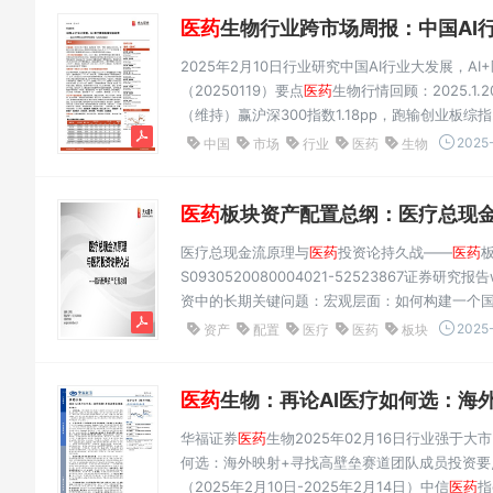
医药
生物行业跨市场周报：中国AI行
2025年2月10日行业研究中国AI行业大发展，A
（20250119）要点
医药
生物行情回顾：2025.1.2
（维持）赢沪深300指数1.18pp，跑输创业板综
9.00%，跑输恒生国企指数0.50pp。作者上市公
2025-
中国
市场
行业
医药
生物
液、分析师：王...
医药
板块资产配置总纲：医疗总现
医疗总现金流原理与
医药
投资论持久战——
医药
S0930520080004021-52523867证券研究
资中的长期关键问题：宏观层面：如何构建一个
医疗的关系；②发展商业健康险；③
医药
出海空
2025-
资产
配置
医疗
医药
板块
如何构建...
医药
生物：再论AI医疗如何选：海外
华福证券
医药
生物2025年02月16日行业强于大
何选：海外映射+寻找高壁垒赛道团队成员投资要点：分
（2025年2月10日-2025年2月14日）中信
医药
指