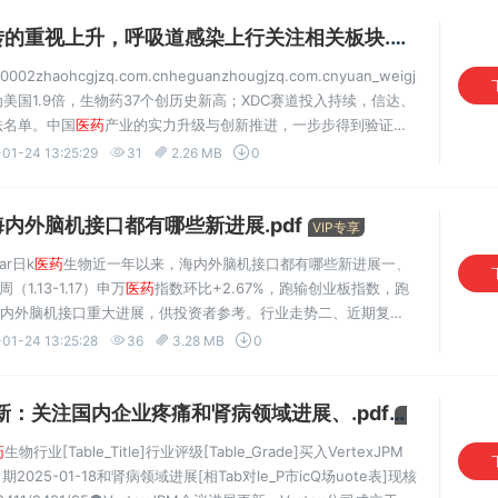
重视上升，呼吸道感染上行关注相关板块.pdf
VIP专享
0002zhaohcgjzq.com.cnheguanzhougjzq.com.cnyuan_weigjzq.com.cn
美国1.9倍，生物药37个创历史新高；XDC赛道投入持续，信达、
法名单。中国
医药
产业的实力升级与创新推进，一步步得到验证；
沿的新起点。我们认为，中国药企创新实力及其成长空间还远...
01-24 13:25:29
31
2.26 MB
0
内外脑机接口都有哪些新进展.pdf
VIP专享
ar日k
医药
生物近一年以来，海内外脑机接口都有哪些新进展一、
1.13-1.17）申万
医药
指数环比+2.67%，跑输创业板指数，跑
海内外脑机接口重大进展，供投资者参考。行业走势二、近期复
药
整体和市场走势类似。细分上，业绩票、部
医药
生物沪深300
01-24 13:25:28
36
3.28 MB
0
更新：关注国内企业疼痛和肾病领域进展、.pdf
VIP专享
药
生物行业[Table_Title]行业评级[Table_Grade]买入VertexJPM
-01-18和肾病领域进展[相Tab对le_P市icQ场uote表]现核