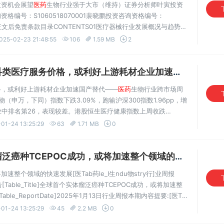
投资机会展望
医药
生物行业强于大市（维持）证券分析师叶寅投资
询资格编号：S1060518070001裴晓鹏投资咨询资格编号：
必阅读正文后免责条款目录CONTENTS01医疗器械行业发展概况与趋势
场投资机会2201医疗器械行业概况全球医疗器械市场稳步增长，
025-02-23 21:48:55
106
1.59 MB
2
服务价格，或利好上游耗材企业加速国产替代.pdf
价格，或利好上游耗材企业加速国产替代——
医药
生物行业跨市场周
物（申万，下同）指数下跌3.09%，跑输沪深300指数1.96pp，增
行业中排名第26，表现较差。港股恒生医疗健康指数上周收跌
公司研发进度跟踪：上周，恒瑞
医药
的SHR4640片、科伦博泰的注射
01-24 13:25:29
63
1.71 MB
0
TCEPOC成功，或将加速整个领域的快速发展.pdf
整个领域的快速发展[医Tab药le_I生ndu物stry行]业周报
究报告[Table_Title]全球首个实体瘤泛癌种TCEPOC成功，或将加速整
Table_ReportDate]2025年1月13日行业周报本期内容提要:[医Ta
eS_u场Smum表mamr现ya]：ry上]周
医药
生物板块收益率
01-24 13:25:29
45
2.2 MB
0