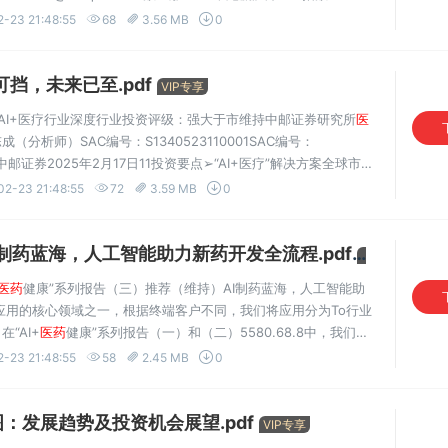
(S0210524040001)位；2025年初至今中信
医药
生物板块指
-23 21:48:55
68
3.56 MB
0
挡，未来已至.pdf
VIP专享
AI+医疗行业深度行业投资评级：强大于市维持中邮证券研究所
医
析师）SAC编号：S1340523110001SAC编号：
0001中邮证券2025年2月17日11投资要点➢“AI+医疗”解决方案全球市场
AI+医疗”行业人工智能解决方案的全球市场规模预计将由2022
02-23 21:48:55
72
3.59 MB
0
制药蓝海，人工智能助力新药开发全流程.pdf
VIP专享
医药
健康”系列报告（三）推荐（维持）AI制药蓝海，人工智能助
I应用的核心领域之一，根据终端客户不同，我们将应用分为To行业
“AI+
医药
健康”系列报告（一）和（二）5580.68.8中，我们重
报告重点聚股票家数（只）4943.26.5焦AI在制药行业的应...
-23 21:48:55
58
2.45 MB
0
：发展趋势及投资机会展望.pdf
VIP专享