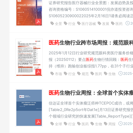
证券研究报告医疗器械行业全景图：发展趋势及
咨询资格编号：S1060514100001倪亦道投资咨
S10605230900022025年2月16日1请务
02医疗器械资本市场表现03医疗器械行业二级市
2
全景
行业
医疗器械
发展
医药
2022年市场规模达...
医药
生物行业跨市场周报：规范眼科类医疗
2025年1月12日行业研究规范眼科类医疗服务
报（20250112）要点
医药
生物行情回顾：
医药
生
持（维持）跑输创业板综指1.77pp，在31个子
2.74%，跑赢恒生国企指数0.91pp。作者上市
2025-
市场
行业
规范
医药
生物
用博分析...
医药
生物行业周报：全球首个实体瘤泛癌种
信达证全球首个实体瘤泛癌种TCEPOC成功，或将加速
[Table2_0Re2p5ort年Dat1e]月13日证券研
个领域行业研究的快速发展[Table_ReportType][
药bl生e_物StockAndRank][Ta[➢Tbalbel_市
2025-
全球
行业
医药
生物
周报
为-3.09%，板块相...