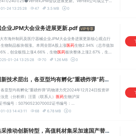
8/2411/2401/25⚫VertexJPM会议进展更新。Vertex公司成立于
创新药物的研发，近期摩根大通医疗健康大会
01-24 13:25:28
47
3.5 MB
0
业JPM大会业务进展更新.pdf
VIP专享
大市海外制药及医疗器械企业JPM大会业务进展更新核心观点行
，生物制品板块领涨。本周全部A股上涨
医药
生物2.94%（总市值加
16%，创业板指上涨4.66%，生物
医药
板块整体上涨2.67%，生物
来看，化学制药上涨2.84%，生物制品上涨3.19%，医疗服务
025-01-24 13:25:28
70
1.26 MB
0
层出，各亚型均有孵化“重磅炸弹”药物潜力.pdf
亚型均有孵化“重磅炸弹”药物潜力究2024年12月24日投资评
余汝意（分析师）汪晋（联系人）
医药
生物沪深
cn43%证书编号：S0790523070002证书编号：
多，靶向疗法与免疫疗法有望为治疗带来新曙光根据病变细胞的细胞起源、
01-03 14:43:11
68
6.78 MB
0
..
推动创新转型，高值耗材集采加速国产替代.pdf
VIP专