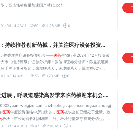
型，高值耗材集采加速国产替代.pdf
01-03 14:43:11
60
4.28 MB
0
持续推荐创新药械，并关注医疗设备投资机会.pdf
VIP
药械，并关注医疗设备投资机会——
医药
生物行业2024年12月投资策
于大市（维持评级）证券分析师：张佳博证券分析师：陈益凌证券
马千里证券分析师：张超联系人：凌珑联系人：贾瑞祥021-
iabo@guosen.com.cnchenyiling@guosen.com.cn0755-
-01-03 14:43:11
58
1.79 MB
0
展，呼吸道感染高发季来临药械迎来机会.pdf
VIP专享
0002yuan_weigjzq.com.cnzhaohcgjzq.com.cnheguanzhougjzq.com.cn
年
医药
年度投资策略中所指出的，
医药
板块当前已经处于业绩、政
药
板块上市公司营收利润增速回升、板块行情复苏有充分信心。12
率提升尤其明显，可能带来市场对呼吸道病原体检测、四类药...
01-03 14:43:10
47
2.08 MB
0