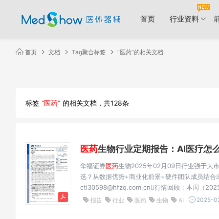
首页
行业资料
首页
文档
Tag聚合标签
“医药”的相关文档
标签
“医药”
的相关文档，共128条
医药
生物行业定期报告：AI医疗怎么选
华福证券
医药
生物2025年02月09日行业强于
选？从数据优势+商业化前景+硬件团队成员结合出发分
ctl30598@hfzq.com.cn行情回顾：本周（2
(S0210524040001)上涨3.2%，跑赢沪深30
2025-02
报告
行业
医药
生物
AI
11wy30524@hfzq.com.cn位；2025年初至今