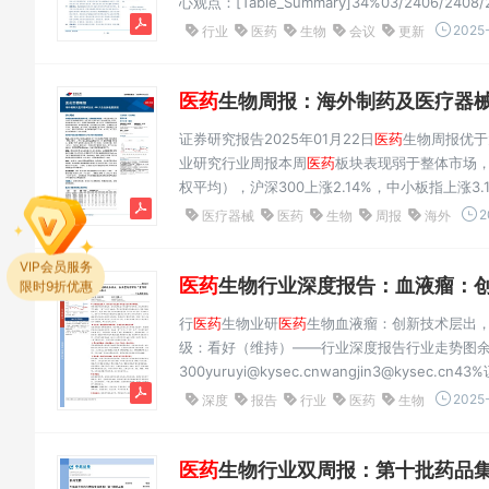
心观点：[Table_Summary]34%03/2406/240
1989年，多年来致力22%
医药
生物沪深300于
2025-
行业
医药
生物
会议
更新
（J.P.MorganHealthcareConfer...
医药
生物周报：海外制药及医疗器械企
证券研究报告2025年01月22日
医药
生物周报优于
业研究行业周报本周
医药
板块表现弱于整体市场
权平均），沪深300上涨2.14%，中小板指上涨3.
医药
板块表优于大市维持现弱于整体市场。分子板块
2
医疗器械
医药
生物
周报
海外
上涨2...
VIP会员服务
医药
生物行业深度报告：血液瘤：创新技术
限时9折优惠
行
医药
生物业研
医药
生物血液瘤：创新技术层出，各
级：看好（维持）——行业深度报告行业走势图
300yuruyi@kysec.cnwangjin3@kysec.
S079012305002129%血液瘤亚型较
2025-
深度
报告
行业
医药
生物
分化成熟程度以及病变部位的不同，血液肿瘤拥有.
医药
生物行业双周报：第十批药品集采