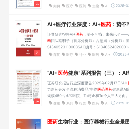
1.4pct，在中信一级行业分类中排名第8分析师：王艳
2025-02
如何
医疗
医药
生物
AI
数上涨1.9%，跑赢沪...
AI+医疗行业深度：AI+
医药
：势不可
证券研究报告AI+
医药
：势不可挡，未来已至——
药
团队蔡明子（首席分析师）古意涵（分析师）陈成（分
S1340523110003SAC编号：S134052402
有望突破千亿美元，有望进入到商业化加速阶段。“
2025-
深度
医疗
行业
医药
AI+
年的137亿美...
“AI+
医药
健康”系列报告（三）：AI
证券研究报告行业深度报告2025年02月17日“AI+
力新药开发全流程消费品/生物
医药
医药
健康是A
规模450占比%医院、To药企和To个人三大方向。在
点分析了AITo院内和AITo个人两大应用方向。本篇
2025-02
健康
系列
报告
医药
AI
医药
生物行业：医疗器械行业全景图