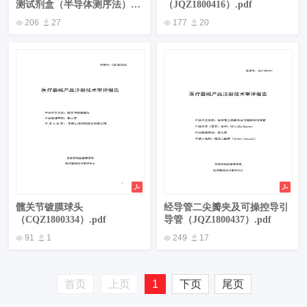
测试剂盒（半导体测序法）
（JQZ1800416）.pdf
（CSZ1900093）.pdf
206
27
177
20
髋关节镀膜球头
经导管二尖瓣夹及可操控导引
（CQZ1800334）.pdf
导管（JQZ1800437）.pdf
91
1
249
17
首页
上页
1
下页
尾页