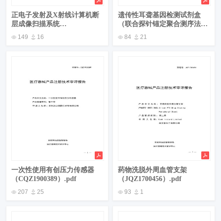
正电子发射及X射线计算机断
遗传性耳聋基因检测试剂盒
层成像扫描系统
（联合探针锚定聚合测序法）
（CQZ1900568）.pdf
（CSZ1900042）.pdf
149
16
84
21
一次性使用有创压力传感器
药物洗脱外周血管支架
（CQZ1900389）.pdf
（JQZ1700456）.pdf
207
25
93
1