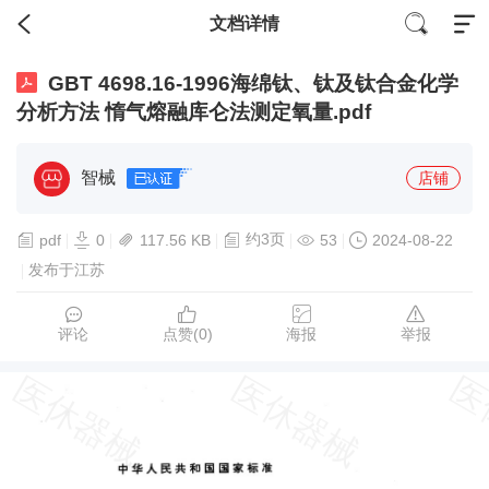
文档详情
GBT 4698.16-1996海绵钛、钛及钛合金化学
分析方法 惰气熔融库仑法测定氧量.pdf
智械
店铺
约3页
pdf
0
117.56 KB
53
2024-08-22
发布于江苏
评论
点赞(
0
)
海报
举报