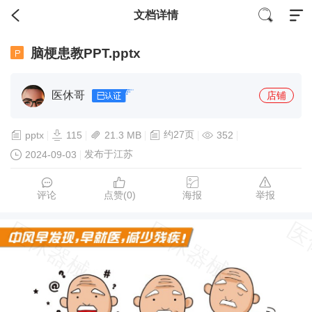
文档详情
脑梗患教PPT.pptx
医休哥
店铺
约27页
pptx
115
21.3 MB
352
发布于江苏
2024-09-03
评论
点赞(
0
)
海报
举报