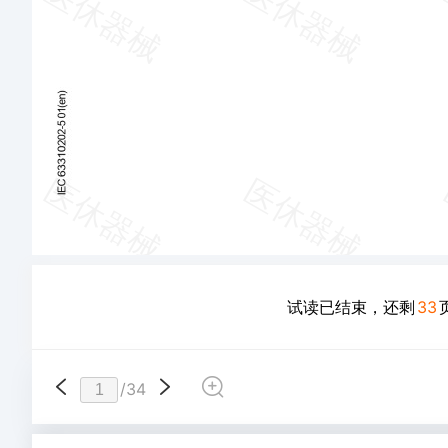
试读已结束，还剩
33
/
34