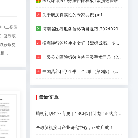
医院评审病种数据台账模板+数据逻辑取值清单+政策汇编.zip
关于病历真实性的专家共识.pdf
国际电工委员
河南省医疗服务价格项目规范(20240201版).xlsx
片）复制或
招商银行管培生史文轩【嫖娼成瘾、多次约炮、反复出轨】.pdf
，以获取更
...
二级公立医院绩效考核三级手术目录（2020版）.pdf
中国营养科学全书：全2册（第2版） (杨月欣，葛可佑) (Z-Library).pdf
最新文章
脑机初创企业专属｜“ BCI伙伴计划 ”正式启动！
全球脑机接口产业研究中心，正式启航！