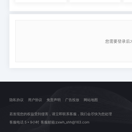
买
A：
了
建
版
议
权，
您
文
微
您需要登录后
档
信
只
注
能
册
用
登
于
录
自
后
身
购
隐私协议
用户协议
免责声明
广告投放
网站地图
使
买，
用，
不
若发现您的权益受到侵害，请立即联系客服，我们会尽快为您处理
不
要
客服电话 5 * 9小时
客服邮箱:zxwh_shh@163.com
得
再