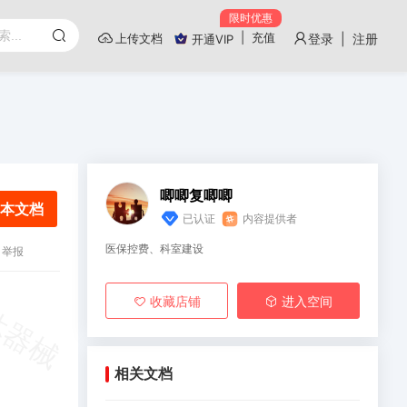
限时优惠
|
充值
上传文档
登录 | 注册
开通VIP
唧唧复唧唧
本文档
已认证
内容提供者
医保控费、科室建设
举报
收藏店铺
进入空间
相关文档