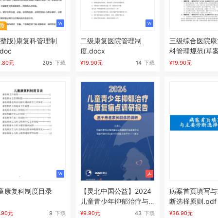
质
完整版)康复科管理制
二级康复医院管理制
三级综合医院康
doc
度.docx
科管理规范(草案)
9.80元
205
下载
¥19.90元
14
下载
¥19.90元
童康复科制度目录
【灵北中国公益】2024
病案首页填写与
儿童青少年抑郁治疗与
断选择原则.pdf
康复痛点调研报告.pdf
9.90元
9
下载
¥9.90元
43
下载
¥36.90元