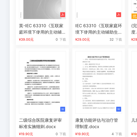
后，
文
您
档，
优
只
但
英-IEC 63310《互联家
IEC 63310《互联家庭环
(
拥
购
庭环境下使用的主动辅
境下使用的主动辅助生
度.
有
买
助生活机器人性能准
活机器人性能准则》.pdf
¥39.00元
0
下载
¥29.00元
32
下载
¥2
了
成
则》.pdf
使
功
用
后
权
没
限，
有
并
显
不
示
意
下
味
载
二级综合医院康复评审
康复功能评估与治疗管
儿
着
入
标准实施细则.docx
理制度.docx
购
口?
¥19.90元
0
下载
¥19.90元
4
下载
¥1