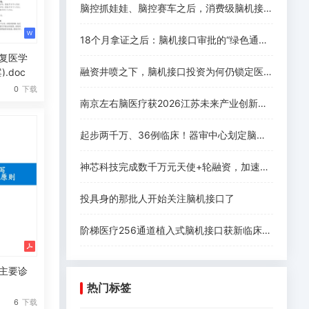
脑控抓娃娃、脑控赛车之后，消费级脑机接口离爆发还差什么
18个月拿证之后：脑机接口审批的“绿色通道”没有想象中好走
复医学
融资井喷之下，脑机接口投资为何仍锁定医疗赛道
.doc
0
下载
南京左右脑医疗获2026江苏未来产业创新创业大赛一等奖，系唯一获奖脑机接口项目！
起步两千万、36例临床！器审中心划定脑机接口三类证注册要求
神芯科技完成数千万元天使+轮融资，加速侵入式脑机接口芯片规模化落地
投具身的那批人开始关注脑机接口了
阶梯医疗256通道植入式脑机接口获新临床进展
主要诊
热门标签
6
下载