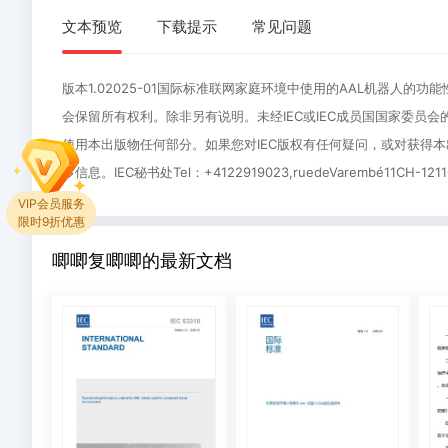
文本预览
下载提示
常见问题
版本1.02025-01国际标准联网家庭环境中使用的AAL机器人的功能性
会保留所有权利。除非另有说明。未经IEC或IEC成员国国家委
使用本出版物任何部分。如果您对IEC版权有任何疑问，或对获得
多信息。IEC秘书处Tel：+4122919023,ruedeVarembé11CH-
1、
Q：
VIP会员服务
限时9折优惠
当
已
您
扫
唧唧复唧唧的最新文档
付
码
费
付
下
款
载
购
文
买
档
某