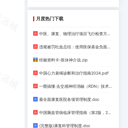
月度热门下载
中医、康复、物理治疗项目飞行检查方法.pdf
违规被罚吐血总结：使用医保基金负面清单（护理、手术、检验、检查等九类）.pdf
经桡资料卡-医休神介说.zip
中国心力衰竭诊断和治疗指南2024.pdf
一图搞懂·去交感神经消融（RDN）技术（上）.pdf
最全面康复医院各项管理制度.doc
中国脑血管病临床管理指南（第2版，2023）.pdf
(完整版)康复科管理制度.doc