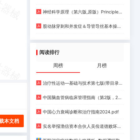
神经科学原理（第六版,原版）Principles of Neural Science (Sixth Edition) (Eric R. Kandel, John D. Koester etc.) (Z-Library).pdf
股动脉穿刺和并发症＆导管导丝基本操作.pdf
阅读排行
周榜
月榜
治疗性运动—基础与技术第七版(带目录).pdf
中国脑血管病临床管理指南（第2版，2023）.pdf
中国心力衰竭诊断和治疗指南2024.pdf
载本文档
实名举报渤信资本合伙人吴俭道德败坏、玩弄女性.pdf