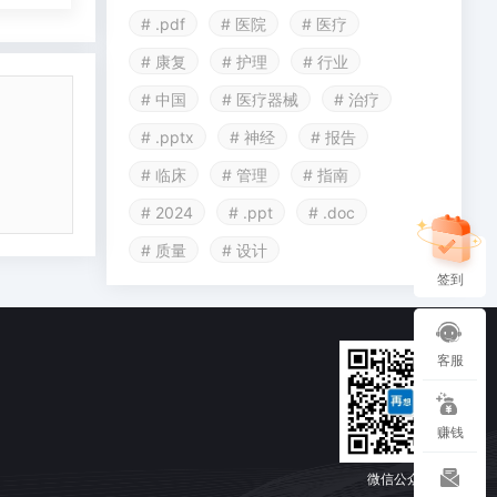
# .pdf
# 医院
# 医疗
# 康复
# 护理
# 行业
# 中国
# 医疗器械
# 治疗
# .pptx
# 神经
# 报告
# 临床
# 管理
# 指南
# 2024
# .ppt
# .doc
# 质量
# 设计
签到
客服
赚钱
微信公众号