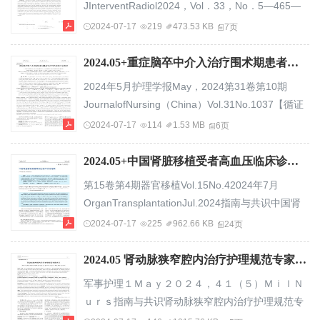
JInterventRadiol2024，Vol．33，No．5—465—
样硬化）为共同病理特征的系统性疾病，可表现为
指南与共识Guidelinesandconsensus经桡动脉介入
2024-07-17
219
473.53 KB
7页
冠状动脉疾病、脑血管疾病、外周动脉疾病等，也
诊疗患者术肢并发症预防及护理专家共识中国心血
可表现为...
管健康联盟心血管病护理及技术培训中心专家委员
2024.05+重症脑卒中介入治疗围术期患者保护性约束的专家共识.pdf
会，国际血管联盟中国分部护理专业委员会【摘
2024年5月护理学报May，2024第31卷第10期
要】经桡动脉穿刺入路行介入诊疗术可减少入路部
JournalofNursing（China）Vol.31No.1037【循证
位并发症，但仍可导致患者术肢出现并发症，如桡
护理】重症脑卒中介入治疗围术期患者保护性约束
2024-07-17
114
1.53 MB
6页
动脉痉挛、桡动脉穿孔、出血血肿、桡动脉夹层、
的专家共识广东省护理学会介入护理专业委员会，
骨筋膜室综合征...
广东省医师学会介入医师分会护理学组执笔：韩晓
2024.05+中国肾脏移植受者高血压临床诊疗指南.pdf
玲1，何金爱2，耿冰冰1，王雪梅3，冯英璞4，叶
第15卷第4期器官移植Vol.15No.42024年7月
俏1，冯建宇5[1.珠海市人民医院（暨南大学珠海临
OrganTransplantationJul.2024指南与共识中国肾
床医学院）护理部，广东珠海519000；2.暨南大学
脏移植受者高血压临床诊疗指南中华医学会器官移
2024-07-17
225
962.66 KB
24页
附属第一医院护理部，广东广州510000；3.江苏省
植学分会【摘要】为了进一步规范中国肾脏移植术
人民医...
后高血压的诊断和治疗，中华医学会器官移植学分
2024.05 肾动脉狭窄腔内治疗护理规范专家共识.pdf
会组织肾脏移植专家和心血管病专家，在《中国实
军事护理１Ｍａｙ２０２４，４１（５）ＭｉｌＮ
体器官移植术后高血压诊疗规范（2019版）》的基
ｕｒｓ指南与共识肾动脉狭窄腔内治疗护理规范专
础上，结合我国器官移植后高血压的临床现状，并
家共识国际血管联盟中国分部护理专业委员会，海