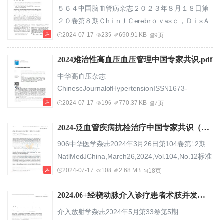
内科，南京210008，Email：
５６４中国脑血管病杂志２０２３年８月１８日第
xuyun20042001@aliyun.com；彭斌，中国医学科
２０卷第８期ＣhｉnＪＣerebrｏｖasｃ，ＤｉsＡ
学院北京协和医院神经科，北京100710，Email：
ug．，，１８２０２３Ｖｏl．，２０Ｎｏ．８综述
2024-07-17
235
690.91 KB
9页
pengbin3@hotmail.com；王拥军，首都医科大学
不同动脉入路在神经介入诊疗中的应用进展石鹏马
附属北京天坛医院神经病学中心国...
永刚吕伟波王超摘要：神经介入是脑血管疾病诊疗
2024难治性高血压血压管理中国专家共识.pdf
新兴的微创临床技术。选择合适的动脉建立通路是
中华高血压杂志
介入手术的基础和成功的关键。经股动脉入路和经
ChineseJournalofHypertensionISSN1673-
桡动脉入路是神经介入诊疗的常规入路，但在临床
7245,CN11-5540/R《中华高血压杂志》网络首发
2024-07-17
196
770.37 KB
7页
应用中存在解剖相关局限性，难以适用于所有的
论文题目：难治性高血压血压管理中国专家共识作
患...
者：中国医疗保健国际交流促进会高血压病学分会,
2024-泛血管疾病抗栓治疗中国专家共识（2024版）.pdf
中国医疗保健国际交流促进会外周动脉病学分会,中
906中华医学杂志2024年3月26日第104卷第12期
国研究型医院学会高血压专业委员会,上海市高血压
NatlMedJChina,March26,2024,Vol.104,No.12标准
研收稿日期：究所,国家卫健委高血压临床研究重点
与规范泛血管疾病抗栓治疗中国专家共识（2024
2024-07-17
108
2.68 MB
18页
实验室,福建省高血压研究所，王鲁雁，网络首发日
版）中国医师协会心血管内科医师分会通信作者：
期：喜杨引用格式：2024-04-272024-06...
葛均波，复旦大学附属中山医院心内科，上海
2024.06+经桡动脉介入诊疗患者术肢并发症预防及护理专家共识.pdf
200032，Email：ge.junbo@zs‑hospital.sh.cn【摘
介入放射学杂志2024年5月第33卷第5期
要】泛血管疾病是以血管病变（其中95％为动脉粥