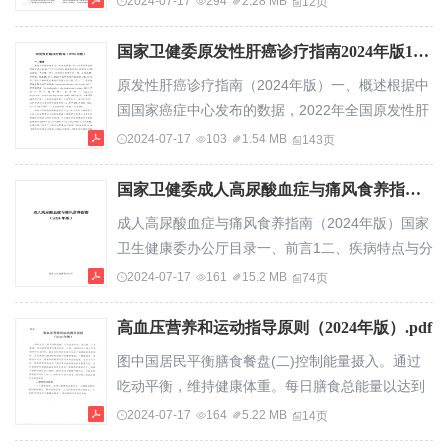
2024-07-17
294
2.28 MB
12页
性脑损害（ARBD），既往也称为慢性酒精中毒性
华医学会老年医学分会中国医疗保健国际交流促进
脑病，是一组由长期酒...
会高血压病分会通信作者:张存泰,华中科技大学同济
国家卫健委原发性肝癌诊疗指南2024年版143页.pdf
医学附属同济医院老年医学科血管衰老教育部重点
原发性肝癌诊疗指南（2024年版）一、概述根据中
实验室,武汉
国国家癌症中心发布的数据，2022年全国原发性肝
430030,Email:ctzhang@tjh.tjmu.edu.cn;孙宁玲,北
癌发病人数36.77万，位列各种癌症新发病人数第4
2024-07-17
103
1.54 MB
143页
京大学人民医院心血管内科,北京
位（肺、结直肠、甲状腺、肝），发病率位列第5位
100044,Email:sunnl@263.net【摘要】目的我国老
（肺、女性乳腺、甲状腺、结直肠、肝）；2022年
国家卫健委成人高尿酸血症与痛风食养指南2024年版74页.pdf
龄化形势...
因原发性肝癌死亡人数31.65万，死亡人数和死亡率
成人高尿酸血症与痛风食养指南（2024年版）国家
均位列第2位（肺、肝）[1-2]。原发性肝癌主要包
卫生健康委办公厅目录一、前言1二、疾病特点与分
括肝细胞癌（hepatocellularcarcinoma,HCC）、肝
型2（一）高尿酸血症与痛风定义与分期2（二）中
2024-07-17
161
15.2 MB
74页
内胆管癌（intrahepaticcholangiocarcinoma,I...
医对高尿酸血症与痛风的认识与分型3三、食养原则
和建议4（一）食物多样，限制嘌呤4（二）蔬奶充
高血压营养和运动指导原则（2024年版）.pdf
足，限制果糖5（三）足量饮水，限制饮酒6（四）
图中国居民平衡膳食餐盘(二)控制能量摄入。通过
科学烹饪，少食生冷7（五）吃动平衡，健康体重
吃动平衡，维持健康体重。每日膳食总能量以达到
7（六）辨证辨体，因人施膳8（七）因地因时，择
或保持健康体重为宜，注意肌肉量的维持。超重和
2024-07-17
164
5.22 MB
14页
膳相宜9附录1常见食物嘌呤含量11附录2成人高
肥胖人群应控制能量摄入，可根据减重目标，在现