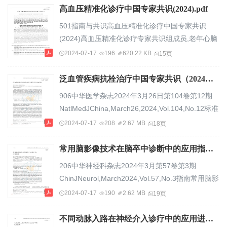
尿...
有能量摄入基础上每天减少500kcal左右的能量摄
高血压精准化诊疗中国专家共识(2024).pdf
入。(三)限制钠的摄入量。每人每日食盐摄入量逐
501指南与共识高血压精准化诊疗中国专家共识
步降至5g以下，控制高钠食物摄入，增加富含钾的
(2024)高血压精准化诊疗专家共识组成员,老年心脑
食物摄入，可以选择低钠盐(肾病、高钾血症除
血管病教育部重点实验室摘要:高血压是以血压升高
2024-07-17
196
620.22 KB
15页
外)。(四)保证新鲜蔬菜和水果摄入量。每日蔬菜摄
为主要表现的心血管症候群,精准化的诊断对于高血
入不...
压精准化治疗显得尤为重要。随着信息学、生物
泛血管疾病抗栓治疗中国专家共识（2024版）.pdf
学、影像、功能检测等技术快速发展,高血压的精准
906中华医学杂志2024年3月26日第104卷第12期
化诊疗成为可能,高血压诊疗进入一个新阶段,即实现
NatlMedJChina,March26,2024,Vol.104,No.12标准
从“遵循通用临床指南”到“根据个体特征定制治疗方
与规范泛血管疾病抗栓治疗中国专家共识（2024
2024-07-17
208
2.67 MB
18页
案的精准医学”转型。为此,中国医师协会心...
版）中国医师协会心血管内科医师分会通信作者：
葛均波，复旦大学附属中山医院心内科，上海
常用脑影像技术在脑卒中诊断中的应用指南.pdf
200032，Email：ge.junbo@zs‑hospital.sh.cn【摘
206中华神经科杂志2024年3月第57卷第3期
要】泛血管疾病是以血管病变（其中95％为动脉粥
ChinJNeurol,March2024,Vol.57,No.3指南常用脑影
样硬化）为共同病理特征的系统性疾病，可表现为
像技术在脑卒中诊断中的应用指南中华医学会神经
2024-07-17
190
2.62 MB
19页
冠状动脉疾病、脑血管疾病、外周动脉疾病等，也
病学分会中华医学会神经病学分会脑血管病学组通
可表现为...
信作者：徐运，南京大学医学院附属鼓楼医院神经
不同动脉入路在神经介入诊疗中的应用进展.pdf