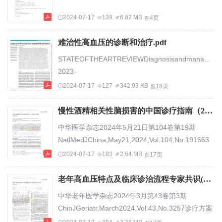
院神经内科，北京102206，Email：
2024-07-17
139
6.82 MB
4页
liuxianzeng2004@sina.com；乔慧，首都医科大学
北京市神经外科研究所...
难治性高血压的诊断和治疗.pdf
STATEOFTHEARTREVIEWDiagnosisandmanagementofre
2023-
079108on19June2024.Downloadedfromhttp://www.bm
2024-07-17
127
342.93 KB
18页
ResistanthypertensionisdefinedasbloodpressurethatremainsabovetheJewishGeneralHospi...
慢性酒精相关性脑损害的中国诊疗指南（2024）.pdf
中华医学杂志2024年5月21日第104卷第19期
NatlMedJChina,May21,2024,Vol.104,No.191663
标准与规范慢性酒精相关性脑损害的中国诊疗指南
2024-07-17
183
2.64 MB
17页
（2024）国家重点研发计划《酒精、吗啡依赖关键
诊疗技术的推广应用研究》项目专家组中国医师协
老年高血压特点及临床诊治流程专家共识(2024).pdf
会神经内科分会通信作者：彭英，中山大学孙逸仙
中华老年医学杂志2024年3月第43卷第3期
纪念医院神经科，广州510120，Email：
ChinJGeriatr,March2024,Vol.43,No.3257诊疗方案
pengy2@mail.sysu.edu.cn【摘要】慢性酒精相关
老年高血压特点及临床诊治流程专家共识(2024)中