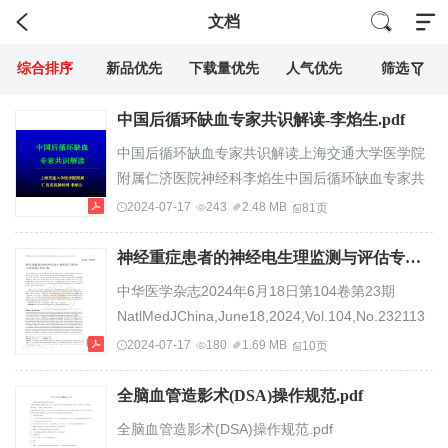
文档
综合排序
新品优先
下载量优先
人气优先
筛选
中国后循环缺血专家共识解读-李焰生.pdf
中国后循环缺血专家共识解读上海交通大学医学院
附属仁济医院神经科李焰生中国后循环缺血专家共
识组（按姓氏汉语拼音顺序）陈海波,陈康宁，陈晓
2024-07-17
243
2.48 MB
81页
春,程焱,董强,董绥君，冯加纯,贺茂林,胡长林,胡兴
越,胡学强,季晓林,郎森阳,李焰生,刘春风，刘鸣,潘
神经重症患者的神经电生理监测与评估专家共识（2024版）.pdf
晓平，戚晓昆,汪昕,王丽娟,王柠,王少石,王伟,王维
中华医学杂志2024年6月18日第104卷第23期
治,王伊龙，王拥军,余华峰，张朝东,张苏明,张微微,
NatlMedJChina,June18,2024,Vol.104,No.232113
张茁,曾进胜，周盛年中国后循环缺血专家共识共识
标准与规范神经重症患者的神经电生理监测与评估
2024-07-17
180
1.69 MB
10页
内容一．后循环缺血的认识、定义和意...
专家共识（2024版）中国医师协会神经外科医师分
会神经电生理监测学组中国研究型医院学会临床神
全脑血管造影术(DSA)操作规范.pdf
经电生理专委会中国人体健康科技促进会重症脑损
全脑血管造影术(DSA)操作规范.pdf
伤专业委员会通信作者：刘献增，北京大学国际医