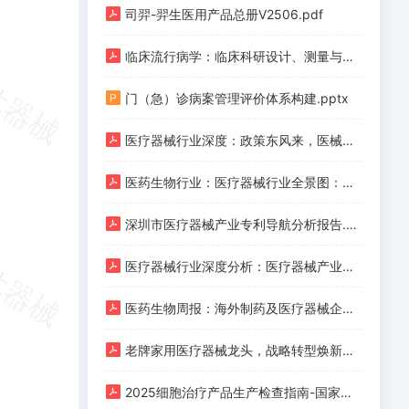
司羿-羿生医用产品总册V2506.pdf
临床流行病学：临床科研设计、测量与评价第5版 (王家良主编) (Z-Library).pdf
门（急）诊病案管理评价体系构建.pptx
医疗器械行业深度：政策东风来，医械新机遇.pdf
医药生物行业：医疗器械行业全景图：发展趋势及投资机会展望.pdf
深圳市医疗器械产业专利导航分析报告.pdf
医疗器械行业深度分析：医疗器械产业链分析及河南产业概况.pdf
医药生物周报：海外制药及医疗器械企业JPM大会业务进展更新.pdf
老牌家用医疗器械龙头，战略转型焕新机.pdf
2025细胞治疗产品生产检查指南-国家药监局核查中心.pdf