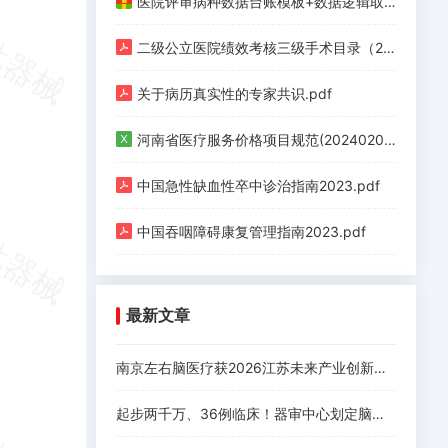
医院评审病种数据台账模板+数据逻辑取值清单+政策汇编.zip
二级公立医院绩效考核三级手术目录（2020版）.pdf
关于病历真实性的专家共识.pdf
河南省医疗服务价格项目规范(20240201版).xlsx
中国急性缺血性卒中诊治指南2023.pdf
中国吞咽障碍康复管理指南2023.pdf
最新文章
南京左右脑医疗获2026江苏未来产业创新创业大赛一等奖，系唯一获奖脑机接口项目！
起步两千万、36例临床！器审中心划定脑机接口三类证注册要求