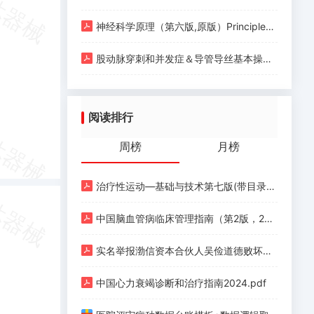
神经科学原理（第六版,原版）Principles of Neural Science (Sixth Edition) (Eric R. Kandel, John D. Koester etc.) (Z-Library).pdf
股动脉穿刺和并发症＆导管导丝基本操作.pdf
阅读排行
周榜
月榜
治疗性运动—基础与技术第七版(带目录).pdf
中国脑血管病临床管理指南（第2版，2023）.pdf
实名举报渤信资本合伙人吴俭道德败坏、玩弄女性.pdf
中国心力衰竭诊断和治疗指南2024.pdf