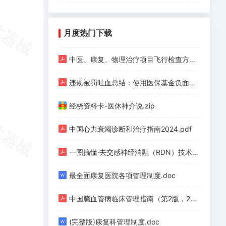
月度热门下载
中医、康复、物理治疗项目飞行检查方法.pdf
违规被罚吐血总结：使用医保基金负面清单（护理、手术、检验、检查等九类）.pdf
经桡资料卡-医休神介说.zip
中国心力衰竭诊断和治疗指南2024.pdf
一图搞懂·去交感神经消融（RDN）技术（上）.pdf
最全面康复医院各项管理制度.doc
中国脑血管病临床管理指南（第2版，2023）.pdf
(完整版)康复科管理制度.doc