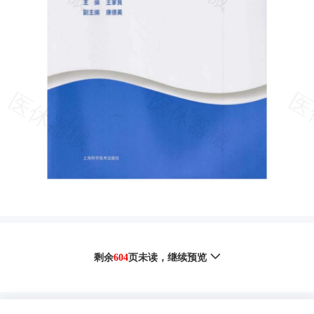
剩余
604
页未读，
继续预览