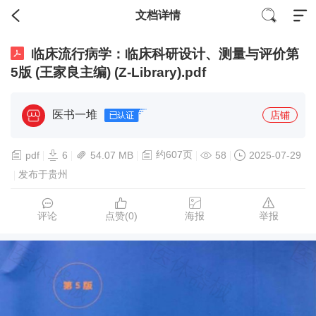
文档详情
临床流行病学：临床科研设计、测量与评价第
5版 (王家良主编) (Z-Library).pdf
医书一堆
店铺
约607页
pdf
6
54.07 MB
58
2025-07-29
发布于贵州
评论
点赞(
0
)
海报
举报