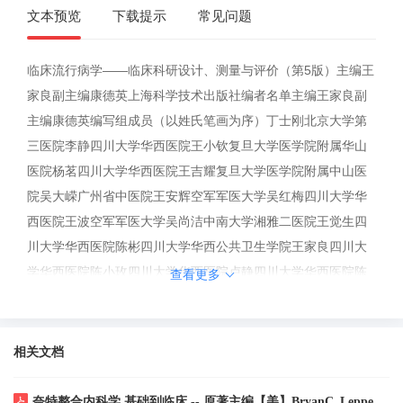
文本预览
下载提示
常见问题
临床流行病学——临床科研设计、测量与评价（第5版）主编王
家良副主编康德英上海科学技术出版社编者名单主编王家良副
主编康德英编写组成员（以姓氏笔画为序）丁士刚北京大学第
三医院李静四川大学华西医院王小钦复旦大学医学院附属华山
医院杨茗四川大学华西医院王吉耀复旦大学医学院附属中山医
院吴大嵘广州省中医院王安辉空军军医大学吴红梅四川大学华
西医院王波空军军医大学吴尚洁中南大学湘雅二医院王觉生四
川大学华西医院陈彬四川大学华西公共卫生学院王家良四川大
学华西医院陈小玫四川大学华西医院卢静四川大学华西医院陈
查看更多
世耀复旦大学附属中山医院史宗道四川大学华西...
相关文档
奈特整合内科学 基础到临床 -- 原著主编【美】BryanC_Leppert 原著副主编【美】ChristopherR_Kelly 主译李海潮_杨莉 -- 2023 -- 北京大学医学出版社 -- 9787565927089 -- d473fc2bc03a4db4065d8c8145e8eb91 -- Anna’s Archive.pdf