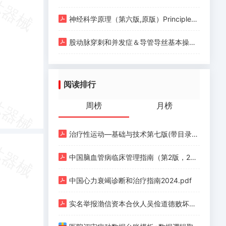
神经科学原理（第六版,原版）Principles of Neural Science (Sixth Edition) (Eric R. Kandel, John D. Koester etc.) (Z-Library).pdf
股动脉穿刺和并发症＆导管导丝基本操作.pdf
阅读排行
周榜
月榜
治疗性运动—基础与技术第七版(带目录).pdf
中国脑血管病临床管理指南（第2版，2023）.pdf
中国心力衰竭诊断和治疗指南2024.pdf
实名举报渤信资本合伙人吴俭道德败坏、玩弄女性.pdf