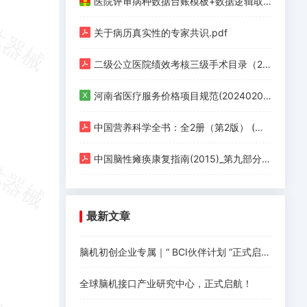
医院评审病种数据台账模板+数据逻辑取值清单+政策汇编.zip
关于病历真实性的专家共识.pdf
二级公立医院绩效考核三级手术目录（2020版）.pdf
河南省医疗服务价格项目规范(20240201版).xlsx
中国营养科学全书：全2册（第2版） (杨月欣，葛可佑) (Z-Library).pdf
中国脑性瘫痪康复指南(2015)_第九部分 第四章 脑性瘫痪的康复治疗 第六节 其他治疗方法的应用.pdf
最新文章
脑机初创企业专属｜“ BCI伙伴计划 ”正式启动！
全球脑机接口产业研究中心，正式启航！