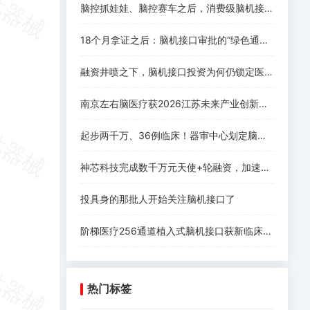
脑控抓娃娃、脑控赛车之后，消费级脑机接口离爆发还差什么
18个月拿证之后：脑机接口审批的“绿色通道”没有想象中好走
融资井喷之下，脑机接口投资为何仍锁定医疗赛道
南京左右脑医疗获2026江苏未来产业创新创业大赛一等奖，系唯一获奖脑机接口项目！
起步两千万、36例临床！器审中心划定脑机接口三类证注册要求
神芯科技完成数千万元天使+轮融资，加速侵入式脑机接口芯片规模化落地
投具身的那批人开始关注脑机接口了
阶梯医疗256通道植入式脑机接口获新临床进展
热门标签