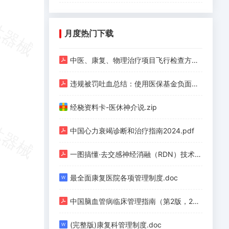
月度热门下载
中医、康复、物理治疗项目飞行检查方法.pdf
违规被罚吐血总结：使用医保基金负面清单（护理、手术、检验、检查等九类）.pdf
经桡资料卡-医休神介说.zip
中国心力衰竭诊断和治疗指南2024.pdf
一图搞懂·去交感神经消融（RDN）技术（上）.pdf
最全面康复医院各项管理制度.doc
中国脑血管病临床管理指南（第2版，2023）.pdf
(完整版)康复科管理制度.doc