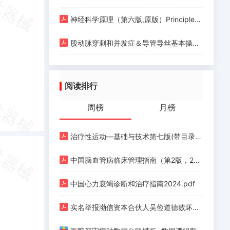
神经科学原理（第六版,原版）Principles of Neural Science (Sixth Edition) (Eric R. Kandel, John D. Koester etc.) (Z-Library).pdf
股动脉穿刺和并发症＆导管导丝基本操作.pdf
阅读排行
周榜
月榜
治疗性运动—基础与技术第七版(带目录).pdf
中国脑血管病临床管理指南（第2版，2023）.pdf
中国心力衰竭诊断和治疗指南2024.pdf
实名举报渤信资本合伙人吴俭道德败坏、玩弄女性.pdf