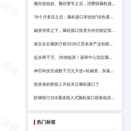
脑控抓娃娃、脑控赛车之后，消费级脑机接口离爆发还差什么
18个月拿证之后：脑机接口审批的“绿色通道”没有想象中好走
融资井喷之下，脑机接口投资为何仍锁定医疗赛道
南京左右脑医疗获2026江苏未来产业创新创业大赛一等奖，系唯一获奖脑机接口项目！
起步两千万、36例临床！器审中心划定脑机接口三类证注册要求
神芯科技完成数千万元天使+轮融资，加速侵入式脑机接口芯片规模化落地
投具身的那批人开始关注脑机接口了
阶梯医疗256通道植入式脑机接口获新临床进展
热门标签