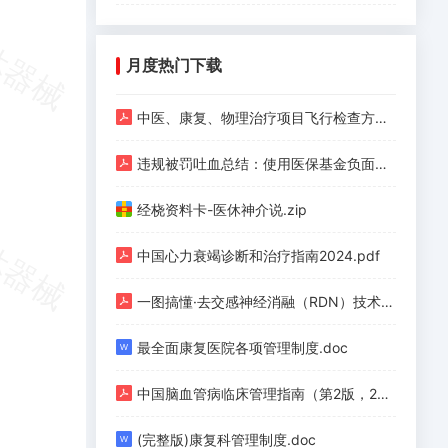
月度热门下载
中医、康复、物理治疗项目飞行检查方法.pdf
违规被罚吐血总结：使用医保基金负面清单（护理、手术、检验、检查等九类）.pdf
经桡资料卡-医休神介说.zip
中国心力衰竭诊断和治疗指南2024.pdf
一图搞懂·去交感神经消融（RDN）技术（上）.pdf
最全面康复医院各项管理制度.doc
中国脑血管病临床管理指南（第2版，2023）.pdf
(完整版)康复科管理制度.doc