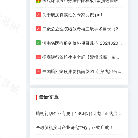
医院评审病种数据台账模板+数据逻辑取值清单+政策汇编.zip
关于病历真实性的专家共识.pdf
二级公立医院绩效考核三级手术目录（2020版）.pdf
河南省医疗服务价格项目规范(20240201版).xlsx
招商银行管培生史文轩【嫖娼成瘾、多次约炮、反复出轨】.pdf
中国脑性瘫痪康复指南(2015)_第九部分 第四章 脑性瘫痪的康复治疗 第六节 其他治疗方法的应用.pdf
最新文章
脑机初创企业专属｜“ BCI伙伴计划 ”正式启动！
全球脑机接口产业研究中心，正式启航！