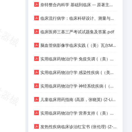
奈特整合内科学 基础到临床 -- 原著主编【美】BryanC_Leppert 原著副主编【美】ChristopherR_Kelly 主译李海潮_杨莉 -- 2023 -- 北京大学医学出版社 -- 9787565927089 -- d473fc2bc03a4db4065d8c8145e8eb91 -- Anna’s Archive.pdf
临床流行病学：临床科研设计、测量与评价第5版 (王家良主编) (Z-Library).pdf
临床医师三基三严考试试题集及答案.pdf
脑血管病影像学临床实践 (（美）瓦尔M.朗格主编) (Z-Library).pdf
实用临床药物治疗学 免疫失调 (（美）卡罗琳·S.扎因得（Caroline·S.Zeind）主编；张雅敏，徐彦贵主译) (Z-Library).pdf
实用临床药物治疗学 感染性疾病 (（美）卡罗琳·S.扎因得（Caroline·S.Zeind）主编；夏培元，吕晓菊，杨帆主译) (Z-Library).pdf
实用临床药物治疗学 神经系统疾病 (（美）卡罗琳·S.扎因得（Caroline·S.Zeind）主编；王长连，吴钢主译) (Z-Library).pdf
儿童临床用药指南 (高原，张晓英) (Z-Library).pdf
实用临床药物治疗学 营养支持 (（美）卡罗琳·S.扎因得（Caroline·S.Zeind）主编；吕迁洲主译) (Z-Library).pdf
发热性疾病临床诊治红宝书 (张伦理) (Z-Library).pdf