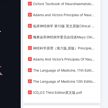
Oxford Textbook of Neurohaematology (Oxford Textbooks in -- Tracy Batchelor, Joshua P_ Klein, AndrÃ©s JosÃ© MarÃ_a -- PS, 2024 -- Oxford University -- 9780198884903 -- d312b565fd72b1122f8057101952a15c -- Anna’s Arc.pdf
Adams and Victors Principles of Neurology, 12th Edition -- Allan H_ Ropper, Martin A_ Samuels, Joshua P_ Klein, Sashank -- 12ª ed, México D_F, 2023 -- 9781264264520 -- 16e59b445cd364df3243acc4ab68e72a -- Anna’s A.pdf
临床神经病学 第10版 英文原版Clinical neurology -- Roger P_ Simon David A_ Greenberg Michael Jeffrey Aminoff -- Tenth, 2018 -- McGraw-Hill -- 9781259861727 -- 7018b9f20ac0d10561ef074ca67932e5 -- Anna’s Archive.pdf
梅奥诊所神经病学委员会综述Mayo Clinic Neurology Board Review (Mayo Clinic Scientific Press) (Kelly D. Flemming) (Z-Library).pdf
神经科学原理（第六版,原版）Principles of Neural Science (Sixth Edition) (Eric R. Kandel, John D. Koester etc.) (Z-Library).pdf
Adams And Victor’s Principles Of Neurology -- Allan H_ Ropper, Martin A_ Samuels, Joshua P_ Klein, Sashank -- Eğitim Tanrısı, 11th Edition, 2019 -- 9780071842617 -- 546685ddcc04e192dc9185cd62078942 -- Anna’s Archive.pdf
The Language of Medicine, 11th Edition_20190726_165806.pdf
The Language of Medicine 12th Edition Davi-Ellen Chabner.pdf
ICD_O3 Third Edition英文版.pdf