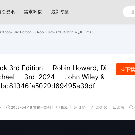
前沿资讯
需求对接
最新专题
Neurology_ A Queen Square Textbook 3rd Edition -- Robin Howard, Dimitri M_ Kullman, David Werring, Michael -- 3rd, 2024 -- John Wiley & Sons, -- 9781119715535 -- 1fe36fa1bd81346fa5029d69495e39df -- Anna’s Archive.pdf
k 3rd Edition -- Robin Howard, Di
下载
chael -- 3rd, 2024 -- John Wiley &
fa1bd81346fa5029d69495e39df --
页
2025-04-16 发布于贵州
收藏
评论
点赞(
0
)
海报