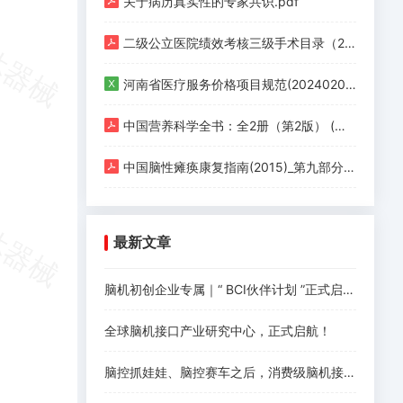
关于病历真实性的专家共识.pdf
二级公立医院绩效考核三级手术目录（2020版）.pdf
河南省医疗服务价格项目规范(20240201版).xlsx
中国营养科学全书：全2册（第2版） (杨月欣，葛可佑) (Z-Library).pdf
中国脑性瘫痪康复指南(2015)_第九部分 第四章 脑性瘫痪的康复治疗 第六节 其他治疗方法的应用.pdf
最新文章
脑机初创企业专属｜“ BCI伙伴计划 ”正式启动！
全球脑机接口产业研究中心，正式启航！
脑控抓娃娃、脑控赛车之后，消费级脑机接口离爆发还差什么