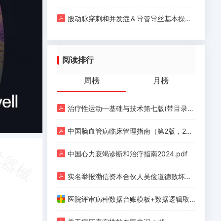
股动脉穿刺和并发症＆导管导丝基本操作.pdf
阅读排行
周榜
月榜
治疗性运动—基础与技术第七版(带目录).pdf
中国脑血管病临床管理指南（第2版，2023）.pdf
中国心力衰竭诊断和治疗指南2024.pdf
实名举报渤信资本合伙人吴俭道德败坏、玩弄女性.pdf
医院评审病种数据台账模板+数据逻辑取值清单+政策汇编.zip