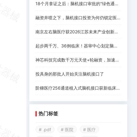
18个月拿证之后：脑机接口审批的“绿色通道”没有想象中好走
融资井喷之下，脑机接口投资为何仍锁定医疗赛道
南京左右脑医疗获2026江苏未来产业创新创业大赛一等奖，系唯一获奖脑机接口项目！
起步两千万、36例临床！器审中心划定脑机接口三类证注册要求
神芯科技完成数千万元天使+轮融资，加速侵入式脑机接口芯片规模化落地
投具身的那批人开始关注脑机接口了
阶梯医疗256通道植入式脑机接口获新临床进展
热门标签
# .pdf
# 医院
# 医疗