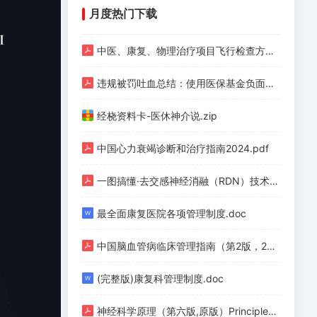
月度热门下载
中医、康复、物理治疗项目飞行检查方法.pdf
违规被罚吐血总结：使用医保基金负面清单（护理、手术、检验、检查等九类）.pdf
经桡资料卡-医休神介说.zip
中国心力衰竭诊断和治疗指南2024.pdf
一图搞懂·去交感神经消融（RDN）技术（上）.pdf
最全面康复医院各项管理制度.doc
中国脑血管病临床管理指南（第2版，2023）.pdf
(完整版)康复科管理制度.doc
神经科学原理（第六版,原版）Principles of Neural Science (Sixth Edition) (Eric R. Kandel, John D. Koester etc.) (Z-Library).pdf