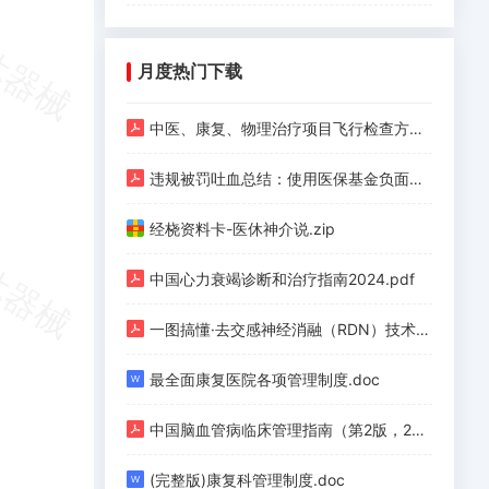
月度热门下载
中医、康复、物理治疗项目飞行检查方法.pdf
违规被罚吐血总结：使用医保基金负面清单（护理、手术、检验、检查等九类）.pdf
经桡资料卡-医休神介说.zip
中国心力衰竭诊断和治疗指南2024.pdf
一图搞懂·去交感神经消融（RDN）技术（上）.pdf
最全面康复医院各项管理制度.doc
中国脑血管病临床管理指南（第2版，2023）.pdf
(完整版)康复科管理制度.doc