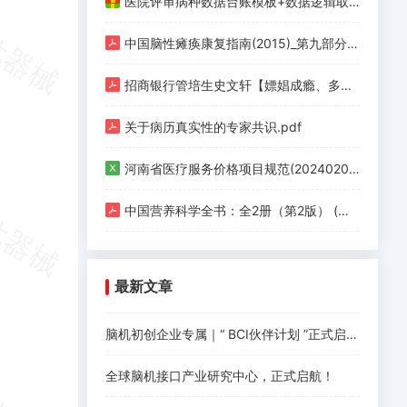
医院评审病种数据台账模板+数据逻辑取值清单+政策汇编.zip
中国脑性瘫痪康复指南(2015)_第九部分 第四章 脑性瘫痪的康复治疗 第六节 其他治疗方法的应用.pdf
招商银行管培生史文轩【嫖娼成瘾、多次约炮、反复出轨】.pdf
关于病历真实性的专家共识.pdf
河南省医疗服务价格项目规范(20240201版).xlsx
中国营养科学全书：全2册（第2版） (杨月欣，葛可佑) (Z-Library).pdf
最新文章
脑机初创企业专属｜“ BCI伙伴计划 ”正式启动！
全球脑机接口产业研究中心，正式启航！