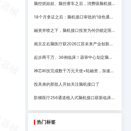
脑控抓娃娃、脑控赛车之后，消费级脑机接口离爆发还差什么
18个月拿证之后：脑机接口审批的“绿色通道”没有想象中好走
融资井喷之下，脑机接口投资为何仍锁定医疗赛道
南京左右脑医疗获2026江苏未来产业创新创业大赛一等奖，系唯一获奖脑机接口项目！
起步两千万、36例临床！器审中心划定脑机接口三类证注册要求
神芯科技完成数千万元天使+轮融资，加速侵入式脑机接口芯片规模化落地
投具身的那批人开始关注脑机接口了
阶梯医疗256通道植入式脑机接口获新临床进展
热门标签