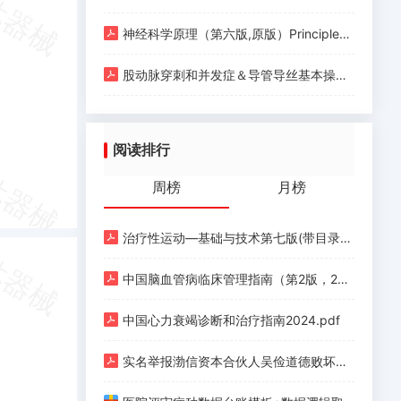
神经科学原理（第六版,原版）Principles of Neural Science (Sixth Edition) (Eric R. Kandel, John D. Koester etc.) (Z-Library).pdf
股动脉穿刺和并发症＆导管导丝基本操作.pdf
阅读排行
周榜
月榜
治疗性运动—基础与技术第七版(带目录).pdf
中国脑血管病临床管理指南（第2版，2023）.pdf
中国心力衰竭诊断和治疗指南2024.pdf
实名举报渤信资本合伙人吴俭道德败坏、玩弄女性.pdf