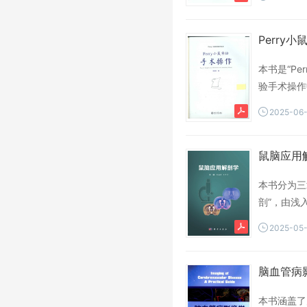
Perry小鼠
本书是“P
验手术操作
小鼠血管手
2025-06
的手术操作
生命科学领
本书分为三
剖”，由浅
切片和矢状
2025-05
脑血管病影像
本书涵盖了