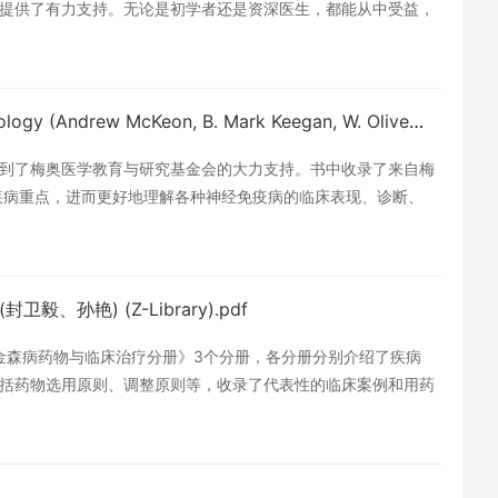
提供了有力支持。无论是初学者还是资深医生，都能从中受益，
梅奥神经免疫学临床病例精析英文版Mayo Clinic Cases in Neuroimmunology (Andrew McKeon, B. Mark Keegan, W. Oliver Tobin) (Z-Library).pdf
到了梅奥医学教育与研究基金会的大力支持。书中收录了来自梅
疾病重点，进而更好地理解各种神经免疫病的临床表现、诊断、
常适合对神经免疫学感兴趣的神经科医生及相关住院医师、进修
艳) (Z-Library).pdf
金森病药物与临床治疗分册》3个分册，各分册分别介绍了疾病
括药物选用原则、调整原则等，收录了代表性的临床案例和用药