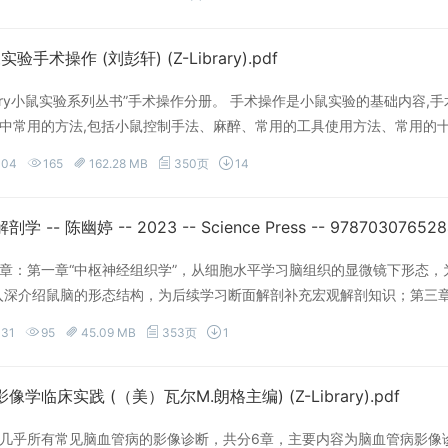
实验手术操作 (刘彭轩) (Z-Library).pdf
erry小鼠实验系列丛书”手术操作分册。 手术操作是小鼠实验的基础内容
中常用的方法,包括小鼠控制手法、麻醉、常用的工具使用方法、常用的十
术。为了适应不同读者的需要,作者还结合小鼠独特的解剖、生理和心理特
-04
165
162.28 MB
350页
14
技术。在总结分享长期科研成果的同时,作者希望帮助读者摒弃盲目模仿
域、医药相关领域和动物学领域的科研人员、实验技术人员、学生以及显
章：第一章“中枢神经组织学”，从细胞水平学习脑组织的显微镜下形态，
入深介绍鼠脑的形态结构，为后续学习断面解剖补充宏观解剖知识；第三章
切片，以此为基础学习鼠脑的断面解剖。
-31
95
45.09 MB
353页
1
学临床实践 (（美）瓦尔M.朗格主编) (Z-Library).pdf
几乎所有常见脑血管病的影像诊断，共分6章，主要内容为脑血管病影像