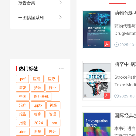
报告合集
药物代谢与
一图搞懂系列
药物代谢与
DrugMet
略与应用实
2025-10
新分子实体.
脑卒中 病理
热门标签
StrokePat
.pdf
医院
医疗
TexasMedi
康复
护理
行业
2025-08
中国
医疗器械
治疗
.pptx
神经
报告
临床
管理
国际经典
指南
2024
.ppt
本书引进自
.doc
质量
设计
面做了详细