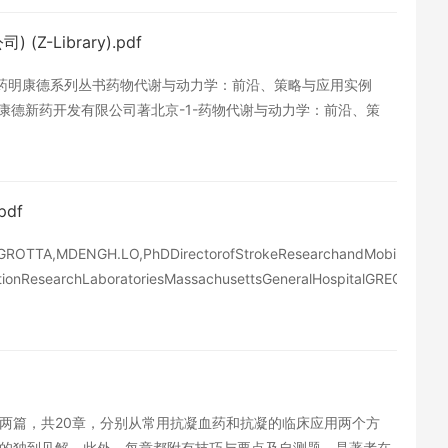
Library).pdf
录药明康德系列丛书药物代谢与动力学：前沿、策略与应用实例
plication上海药明康德新药开发有限公司著北京-1-药物代谢与动力学：前沿、策
德新药开发有限公司药性评价部著，本书共三部分：第一部分为
df
TTA,MDENGH.LO,PhDDirectorofStrokeResearchandMobileStrokeUnitP
ctionResearchLaboratoriesMassachusettsGeneralHospitalGREGORYW
、下两篇，共20章，分别从常用抗凝血药和抗凝的临床应用两个方
的独到见解。此外，每章都附有技巧与要点及自测题，是著者在