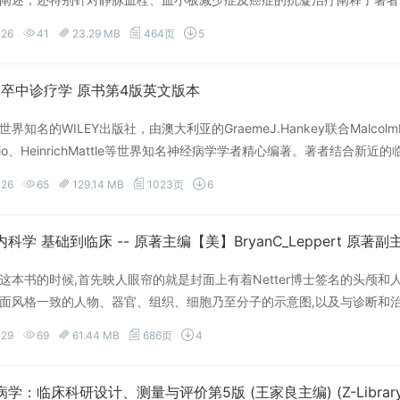
创新基础上做出的理论总结，可为临床医师提供参考。本书层次清晰，内
-26
41
23.29 MB
464页
5
书，又可作为内科医师和血液科医师的案头参考书。
w脑卒中诊疗学 原书第4版英文版本
知名的WILEY出版社，由澳大利亚的GraemeJ.Hankey联合MalcolmMacleod
aprio、HeinrichMattle等世界知名神经病学学者精心编著。著者
有对脑卒中认识的历史变迁，又有前沿的研究成果，对药物治疗方案和外
-26
65
129.14 MB
1023页
6
并茂，非常适合从事脑血管疾病诊疗工作的同道在临床实践中借鉴参考，
这本书的时候,首先映人眼帘的就是封面上有着Netter博士签名的头颅和
面风格一致的人物、器官、组织、细胞乃至分子的示意图,以及与诊断和
益彰,显著提升了阅读趣味。尤其是对于刚刚踏人医学殿堂的学子们,在人门
-29
69
61.44 MB
686页
4
他们更快更好地熟悉和理解临床医学中最重要的基础知识,即结构与功能之
的部分包括常见症状、体征和辅助检查,器官系统疾病之后是实体瘤的内
书中为4~5页,翻译成中文后字数为2000~5000字不等,非常适合于
学：临床科研设计、测量与评价第5版 (王家良主编) (Z-Library)