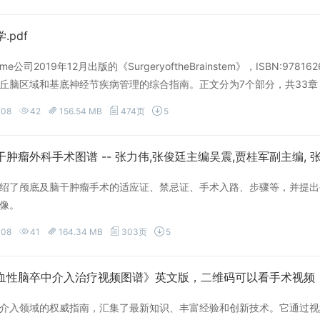
.pdf
eme公司2019年12月出版的《SurgeryoftheBrainstem》，ISBN
丘脑区域和基底神经节疾病管理的综合指南。正文分为7个部分，共33章
发育和病理学;第三部分回顾病人的检查、影像和监测;第四部分简要介绍了
-08
42
156.54 MB
474页
5
、动静脉畸形和大脑海绵体畸形。超过300个高质量的临床图像和医学
绍了颅底及脑干肿瘤手术的适应证、禁忌证、手术入路、步骤等，并提出
像。
-08
41
164.34 MB
303页
5
血性脑卒中介入治疗视频图谱》英文版，二维码可以看手术视频
介入领域的权威指南，汇集了最新知识、丰富经验和创新技术。它通过视