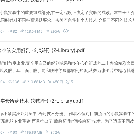
小鼠实验中的重要组成部分,在一定程度上决定了实验的成败。本书全面
,同时针对不同科研课题要求、实验室条件和个人技术,介绍了不同的技术
和大动物标本采集方法的习惯,习得专业的小鼠实验技术。 本书适于生
-04
92
129.54 MB
295页
1
读。
验小鼠实用解剖 (刘彭轩) (Z-Library).pdf
解剖角度出发,完全用自己的解剖成果和多年心血汇成的二十多篇精彩文
以及眼、耳、面、腹、尾和腰椎等局部解剖知识,从数万张图片中精心挑选出近
作者们手术刀下的小鼠,还原了真实的小鼠解剖结构,清除了人体解剖给小
-04
136
210.68 MB
450页
5
活体实验动物专家几十年经验之积累。本书适于生物科学领域、医药相关
实验给药技术 (刘彭轩) (Z-Library).pdf
erry小鼠实验系列丛书”给药技术分册。 作者不但对目前流行的小鼠实验
了系统的专业重建,而且推出了“膜给药”和“间接给药”技术。为了适应不同
实验室条件和个人技术,介绍了不同的给药方法。
-04
98
165.69 MB
372页