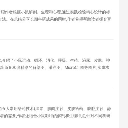
介绍作者根据小鼠解剖、生理和心理,通过实践检验精心设计的标
方法。在总结分享长期科研成果的同时,作者希望帮助读者摒弃盲
命科学领域、医药相关领域和动物学领域的科研人员、实验技术人
章,介绍了小鼠运动、循环、消化、呼吸、生殖、泌尿、皮肤、神
800张精彩的解剖图、灌注图、MicroCT图等图片,实事求
鼠解剖带来的困扰,分享了领先世界的科研发现。书中配有大量实
领域、动物学领域的科研人员和学生阅读。
中的五大常用给药技术(灌胃、肌肉注射、皮肤给药、腹腔注射、静
读者的需要,作者还结合小鼠独特的解剖和生理特点,针对不同科研