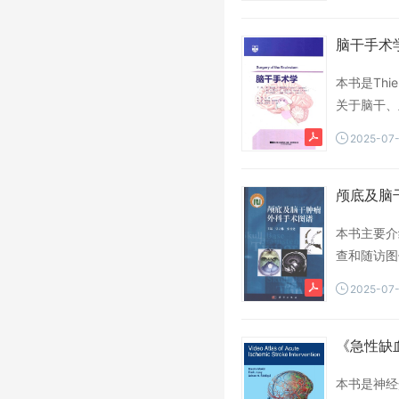
脑干手术学
本书是Thi
关于脑干、
查解剖学、
2025-07
风、动脉瘤
本书主要介
查和随访图
2025-07
《急性缺
本书是神经