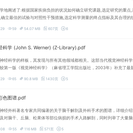
个特点。这些正在进行住院医师培训和刚刚完成住院医师培训的专科医师们
学地阐述了:根据国家疾病负担的状况如何确立研究课题,选定研究的重点,
床工作中是如何将理论与实践密切结合的。这些优秀的青年医师以自己对
,确立最佳的试验与对照性干预措施,选定科学测量的终点指标及其合理的
赅地展示出来。
可靠性.再结合临床病因,诊断,治疗,预后,生存质量,临床经济以及临床决
-29
59
54.07 MB
607页
6
于读者联系实际,以指导自己的临床科研与医疗实践
 (John S. Werner) (Z-Library).pdf
神经科学的样板，其发现与所有其他领域都相关。这部当代视觉神经科学
较第一版《视觉神经科学》（麻省理工学院出版社，2003年）补充了
新的作者和新的章节。 《新视觉神经科学》集结了国际权威专家的开创性
-29
65
90.8 MB
1430页
5
新主题包括视网膜特征检测、皮质连接组学、中层视觉和时空感知的新方
作用的新理论研究和用于理解视觉系统发展的新分子和遗传技术。一个全
本原理的重要性。另一个新的篇章涉及转化视觉神经科学，涵盖了视神经
色图谱.pdf
经科学》是一部学生、教师、研究人员、临床医生以及任何对当代神经科
神经外科著名专家共同编著的关于脑干解剖及外科手术的图谱，详细介绍
及对脑干、丘脑、松果体等部位病损的手术入路解剖，同时列举了大量脑
量解剖绘图、影像学图片、手术图片（合计1700余幅），以及视频（5
-08
55
116 MB
571页
5
合国内各级神经外科及相关科室临床医生查阅、参考。