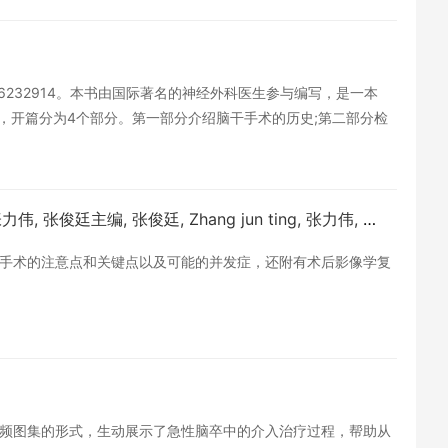
:9781626232914。本书由国际著名的神经外科医生参与编写，是一本
，开篇分为4个部分。第一部分介绍脑干手术的历史;第二部分检
手术方法。V-VII部分涵盖了广泛的成人和儿童肿瘤、缺血、中
插图增强了文本。
颅底及脑干肿瘤外科手术图谱 -- 张力伟,张俊廷主编吴震,贾桂军副主编, 张力伟, 张俊廷主编, 张俊廷, Zhang jun ting, 张力伟, -- 2012, 2012 -- 北京_科学出版社 -- 9787030339546 -- 30fbb53671e3f7a666eb2790cd7d03da -- Anna’s Archive.pdf
手术的注意点和关键点以及可能的并发症，还附有术后影像学复
频图集的形式，生动展示了急性脑卒中的介入治疗过程，帮助从