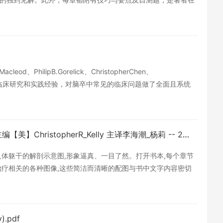
容实用，图文并茂，阐释简明，即可作为住院医师和刚入门内科
、PhilipB.Gorelick、ChristopherChen、
结合新近的临床研究和实践经验，对脑卒中常见的临床问题做了全面且系统
科手术的细节也做了深入阐述。全书共20章，编排简洁，阐释
是一部不可多得的临床实用工具书。
奈特整合内科学 基础到临床 -- 原著主编【美】BryanC_Leppert 原著副主编【美】ChristopherR_Kelly 主译李海潮_杨莉 -- 2023 -- 北京大学医学出版社 -- 9787565927089 -- d473fc2bc03a4db4065d8c8145e8eb91 -- Anna’s Archive.pdf
人体躯干的解剖示意图,形象逼真、一目了然。打开书本,每个章节
治疗相关的各种图像,这些简洁而清晰的配图与书中文字内容密切
的时候,能够有这样一本书,可以将核心医学知识形象地表现出来,
间的关系。整本书总共166章,按照器官系统进行主要框架的规
容。在器官系统疾病部分还包括感染性疾病的内容。多数章节的体
相对快速的阅读。书中的章节主要由住院医师和专科医师完成,这是本
.pdf