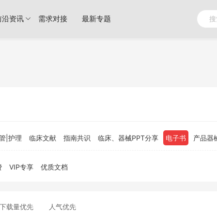
前沿资讯
需求对接
最新专题
管|护理
临床文献
指南共识
临床、器械PPT分享
电子书
产品器
费
VIP专享
优质文档
下载量优先
人气优先