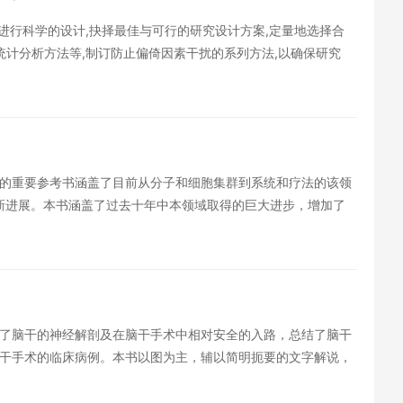
,正经历着临床医学重要的培训过程,在这个阶段,他们正在深刻
进行科学的设计,抉择最佳与可行的研究设计方案,定量地选择合
临床工作中核心知识的认知,以及与临床诊疗过程的关联,将相关
统计分析方法等,制订防止偏倚因素干扰的系列方法,以确保研究
策等研究实际,在如何进行具体科学设计与评价方面,更予以深入地
的重要参考书涵盖了目前从分子和细胞集群到系统和疗法的该领
最新进展。本书涵盖了过去十年中本领域取得的巨大进步，增加了
研究。全书112章中的许多章节都讨论了前版中未包含的开创性
法、对多峰整合如何促进视觉感知的最新认识、关于神经振荡在
新的篇章介绍了无脊椎动物的视觉，展现了这类研究对于理解视
疾病、黄斑变性和视网膜细胞替换等新型治疗方法的最新进展。
学感兴趣的人员必不可少的参考书。
了脑干的神经解剖及在脑干手术中相对安全的入路，总结了脑干
干手术的临床病例。本书以图为主，辅以简明扼要的文字解说，
1部）和动画（7个），使读者能更好地掌握脑干手术的操作技