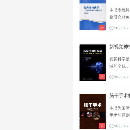
书的另外一
本书系统科
地理解在临
格研究对象
内容言简意
的真实性和
2025-07
阐述,有利
新视觉神经科学
视觉科学是
域的全貌，
新的主题、
2025-07
主题。这些
信息处理中
觉处理的基
脑干手术彩
《新视觉神
本书为国际
手术的原则
同时配合大
2025-07
巧。本书适