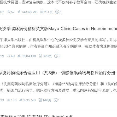
握技术要领，应对复杂病例。这本书不仅填补了教育空白，还为挽救生命
领域不可或缺的实用工具，值得每一位从业者拥有。
-05
57
143.66 MB
214页
5
牛津大学出版社，由梅奥医学中心的众多神经免疫学专家共同撰写，并得
的83个真实病例，作者将诊疗知识融入各个病例中，帮助读者快速抓住
。本书阐释简洁，图表精美、层次丰富，内容全面、新颖、重视归纳，非
-29
49
63.04 MB
329页
6
考。
统药物临床合理应用（共3册）-镇静催眠药物与临床治疗分册 (封卫毅、孙
《抗癫痫药物与临床治疗分册》《镇静***物与临床治疗分册》和《抗帕
类、病因与流行病学、临床治疗方法及进展，重点阐述药物治疗原则，包
-23
106
3.35 MB
146页
1
实验标本采集 (刘彭轩) (Z-Library).pdf