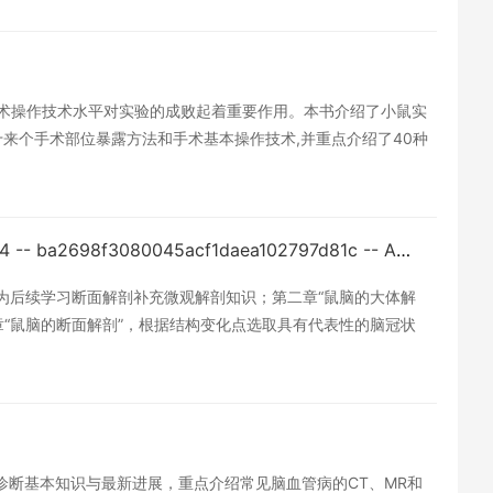
,手术操作技术水平对实验的成败起着重要作用。本书介绍了小鼠实
来个手术部位暴露方法和手术基本操作技术,并重点介绍了40种
点,针对不同科研课题要求、实验室条件和个人技术,介绍了不同
临床和大动物手术操作习惯,习得专业的小鼠实验技术。本书适于
微手术医生阅读。
鼠脑应用解剖学 -- 陈幽婷 -- 2023 -- Science Press -- 9787030765284 -- ba2698f3080045acf1daea102797d81c -- Anna’s Archive.pdf
为后续学习断面解剖补充微观解剖知识；第二章“鼠脑的大体解
“鼠脑的断面解剖”，根据结构变化点选取具有代表性的脑冠状
诊断基本知识与最新进展，重点介绍常见脑血管病的CT、MR和