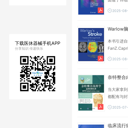
2023
锐旗
患者
大量实践与
2025-08
介入
手术
数据
医师的指导
研究报告
卒中
Warlo
技术
标准
.docx
评审
诊疗
深度
本书引进自世界
下载医休器械手机APP
研究
2024年
FanZ.C
分享知识 传递快乐
实践
健康
基于
的回答，既
2025-08
病案
年中国
建设
明晰，图文
动态
医保
诊断
医药
应用
生物
编码
白皮书
当大家拿到
都配有与封
结合,相得
2025-07
无疑将帮助
划,最前面
量在英文原
临床流行病