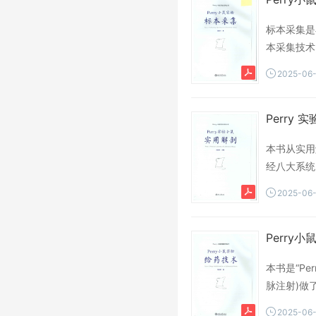
标本采集是
本采集技术
目模仿临床
2025-06
员、学生阅
Perry 实
本书从实用
经八大系统
是地展示了
2025-06
用经验,为
Perry小鼠
本书是“P
脉注射)做
课题要求、
2025-06