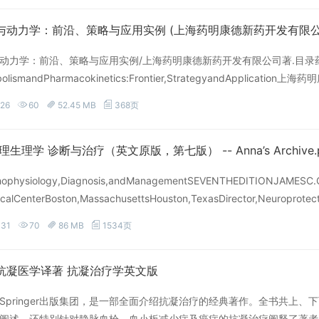
动力学：前沿、策略与应用实例 (上海药明康德新药开发有限公司) (Z-
动力学：前沿、策略与应用实例/上海药明康德新药开发有限公司著.目
abolismandPharmacokinetics:Frontier,StrategyandAp
例内容简介《药物代谢与动力学：前沿、策略与应用实例》由上海药明康
-26
60
52.45 MB
368页
..
生理学 诊断与治疗（英文原版，第七版） -- Anna’s Archive.p
hophysiology,Diagnosis,andManagementSEVENTHEDITIONJAMESC.GRO
calCenterBoston,MassachusettsHouston,TexasDirector,Neuroprote
-31
70
86 MB
1534页
抗凝医学译著 抗凝治疗学英文版
Springer出版集团，是一部全面介绍抗凝治疗的经典著作。全书共上
阐述，还特别针对静脉血栓、血小板减少症及癌症的抗凝治疗阐释了著者