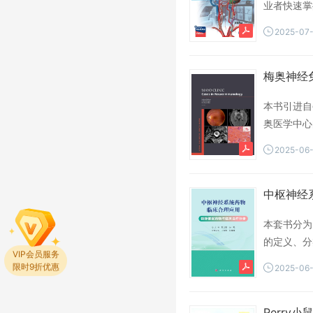
业者快速掌
是神经介入
2025-07
本书引进自
奥医学中心
治疗和预后
2025-06
医师阅读参
中枢神经系
本套书分为
的定义、分
分析。
VIP会员服务
2025-06
限时9折优惠
Perry小鼠