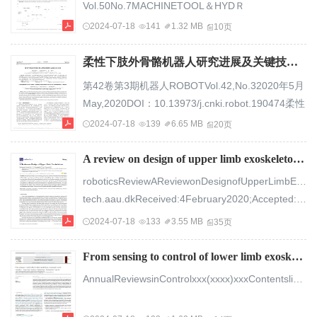
Vol.50No.7MACHINETOOL＆HYDＲ
助力外骨骼性能评价指标和方法（题名和副题名）
AULICSDOI：10．3969/j.issn.1001－
2024-07-18
141
1.32 MB
10页
徐兰兰（作者姓名）指导教师邱静副教授电子科技
3881.2022.07.028本文引用格式：周加永，王保
大学成都（姓名、职称、单位名称）申请学位级别
华，马佳佳，等．穿戴式助力机器人研究现状及发
柔性下肢外骨骼机器人研究进展及关键技术分析_赵新刚.pdf
硕士专业学位类别工程硕...
展趋势［J］．机床与液压，2022，50（7）：148
第42卷第3期机器人ROBOTVol.42,No.32020年5月
－157．ZHOUJiayong，WANGBaohua，
May,2020DOI：10.13973/j.cnki.robot.190474柔性
MAJiajia，etal．Ｒ
下肢外骨骼机器人研究进展及关键技术分析赵新刚
2024-07-18
139
6.65 MB
20页
esearchstatusanddevelopmenttrendofwearablepower
1,2，谈晓伟1,2,3，张弼1,2100049）（1.中国科学
bot［J］．MachineTool＆Hydraulics，2022，
院沈阳自动化研究所机器人学国家重点实验室，辽
A review on design of upper limb exoskeletons.pdf
50（7）：148－157．...
宁沈阳110016；2.中国科学院机器人与智能制造创
roboticsReviewAReviewonDesignofUpperLimbExosk
新研究院，辽宁沈阳110169；3.中国科学院大学，
tech.aau.dkReceived:4February2020;Accepted:13March2020;Published:17March2020Abstract:Exoskelet...
北京摘要：首先简要描述了下肢外骨骼机器人在康
2024-07-18
133
3.55 MB
35页
复、工业以及军事等领域的应用需求，并对刚性
与...
From sensing to control of lower limb exoskeleton_ a systematic review.pdf
AnnualReviewsinControlxxx(xxxx)xxxContentslistsavailableatScienceDirectAnnualReviewsinControljournalhomepage:www.elsevier.com/locate/arcontrolFromsensingtocontroloflowerlimbexoskeleton:asystematicreviewYuanxiSuna,,YuntaoTanga,JiaZhengb,DianbiaoDongc,XiaohongChena,LongBaiaaStateKeyLaboratoryofMechanicalTransmission,ChongqingUniversity,Chongqing400044,ChinabSchoolofAdvancedManufacturingEngineerin...