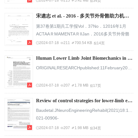
2024-07-18
215
5.42 MB
34页
全、有效和舒适，而智能控制技术是回应这些需求
的有效手段...
宋遒志 et al. - 2016 - 多关节外骨骼助力机器人发展现状及关键技术分析.pdf
第37卷第1期兵工学报Vol．37No．12016年1月
ACTAAＲMAMENTAＲIIJan．2016多关节外骨骼
助力机器人发展现状及关键技术分析宋遒志1，王晓
2024-07-18
211
700.54 KB
14页
光1，王鑫1，汪阳2（1.北京理工大学机电学院，北
京100081；2.武汉理工大学信息工程学院，湖北武
Human Lower Limb Joint Biomechanics in Daily Life Activities Grimmer et al_ 2020_.pdf
汉430070）摘要：外骨骼助力机器人突破了传统运
ORIGINALRESEARCHpublished:11February2020doi:10.3389/frobt.2020.00013HumanLowerLimbJointBiomechanicsinDailyLifeActivities:ALiteratureBasedRequirementAnalysisforAnthropomorphicRobotDesignMartinGrimmer1,AhmedA.Elshamanhory2andPhilippBeckerle3,41LauﬂaborLocomotionLaboratory,DepartmentofHumanSciences,InstituteofSportsScience,TechnischeUniversitätDarmstadt,Darmstadt,Germany,2MechanicalEngineering,T...
载工具易受地形条件影响的限制，在军用领域和民
用领域都展现了巨大的应用前景，是当前各国研究
2024-07-18
207
1.78 MB
17页
的热点。从负重外骨骼助力机器人和康复外骨骼助
力机器人...
Review of control strategies for lower-limb exoskeletons to assist gait__2_____34.pdf
Baudetal.JNeuroEngineeringRehabil(2021)18:119http
021-00906-
3REVIEWOpenAccessReviewofcontrolstrategiesforl
2024-07-18
207
1.98 MB
34页
limbexoskeletonshavebeendevelopedtoassistgait,exhibitingalargerangeofcontrolmethods.Thegoalofthispaperistoreviewandclassifythesecontrolstrateg...