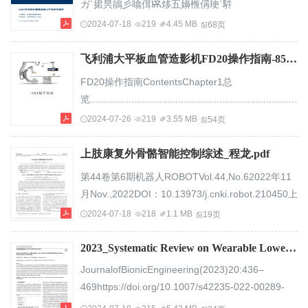
ガ᾽捃昗䳌彡噏傇Ѭ㶴五嬶㮓偁㻀᾽䭽
设计依据到外骨骼研究现状[J/OL]．机器
@CBInsightsᾟ⡯䑞⴨ⴊ㜫►䔢2021⎿孲‬䷭⵫⨐ガ卜
2024-07-18
219
4.45 MB
68页
人.https://doi.org/10.13973/j.cnki.robot.200549网
思副␍һ䯳䦦㣳柂⊷䁓▃ヲюю҉昔昳ℒҊһ҉枱ᾯ⧆Ѫ㎊㜉
络首发：在编辑部工作流程中，...
⪛⃱Ҋһ҉㺳㻜⢢䕵Ҋ䲻䭃⿭⃎☳⊷⍸⷇䔢Ὸ⋥‬䷭副␍⨐ガ
飞利浦大平板血管造影机FD20操作指南-8512e9ecdd3383c4bb4cd2b7.pdf
䟶㝒柂㉥巓Ѭ態‍⃎☳ᾟ䟶廷候呣栶ピ巓㞡⵫⪈氚氮
FD20操作指南ContentsChapter1总
㢬⟚‬㏲㢡〆䚚䟶㣳卦㕁偊Ҿ⪈氚氮㢬⟚‬䟶㫴ㅧ⋦廩
览...............................................................................
19ᾈ倜Ѭ⋨㢞庚㞡ὲ䬿╡䯱㎦㢬⟚‬Ѭ副⪑ᾬ䯱㎦具㕂
一、检查
2024-07-26
219
3.55 MB
54页
ℍ⅏㐖␑...
室.............................................................................
床旁模
上肢康复外骨骼智能控制综述_程龙.pdf
块............................................................................
第44卷第6期机器人ROBOTVol.44,No.62022年11
X...
月Nov.,2022DOI：10.13973/j.cnki.robot.210450上
肢康复外骨骼智能控制综述程龙1,2，夏修泽
2024-07-18
218
1.1 MB
19页
1,2100049）（1.中国科学院自动化研究所复杂系
统管理与控制国家重点实验室，北京100190；2.中
2023_Systematic Review on Wearable Lower Extremity Robotic Exoskeletons for Assisted Locomotion.pdf
国科学院大学人工智能学院，北京摘要：外骨骼的
JournalofBionicEngineering(2023)20:436–
应用有望缓解我国康复医疗资源面临着的巨大压
469https://doi.org/10.1007/s42235-022-00289-
力。康复外骨骼应用的关键在于保证康复体验的安
8REVIEWARTICLESystematicReviewonWearableLowerExtremityRoboticExoskeletonsforAssistedLocomotionShuangQiu1ZhongcaiPei1ChenWang1ZhiyongTang1Received:24July2022/Revised:10October2022/Accepted:16October2022/Publishedonline:28October2022©TheAuthor(s)2022AbstractLowerextremityroboticexoskeletons(LEEX)cannotonlyimprove...