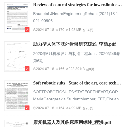
Review of control strategies for lower-limb exoskeletons to assist gait__2_____34(1).pdf
Baudetal.JNeuroEngineeringRehabil(2021)18:119http
021-00906-
3REVIEWOpenAccessReviewofcontrolstrategiesforl
2024-07-18
170
1.98 MB
34页
limbexoskeletonshavebeendevelopedtoassistgait,exhibitingalargerangeofcontrolmethods.Thegoalofthispaperistoreviewandclassifythesecontrolstrateg...
助力型人体下肢外骨骼研究综述_李杨.pdf
2020年6月机械设计与制造工程Jun．2020第49卷
第6期
MachineDesignandManufacturingEngineeringVol．
2024-07-18
166
923.39 KB
8页
49No．6DOI：10．3969/j．issn．2095－509X．
2020．06．007助力型人体下肢外骨骼研究综述李
Soft robotic suits_ State of the art, core technologies__and open challenges(1).pdf
杨1，李仲2，管小荣2，徐诚2（1．泰州学院船舶
SOFTROBOTICSUITS:STATEOFTHEART,CORETECHNOLO
与机电工程学院，江苏泰州225300）（2．南京理
MariaGeorgarakis,StudentMember,IEEE,FlorianL.
工大学机械工程学院，江苏南京210094）摘要：以
—
2024-07-18
164
4.99 MB
20页
助力型人体下肢外骨骼为主，对近些年四大组成系
Wearablerobotsareundergoingadisruptivetran-...
统———外骨骼控制系统、驱动系统、机械系统、
康复机器人及其临床应用综述_程洪.pdf
感...