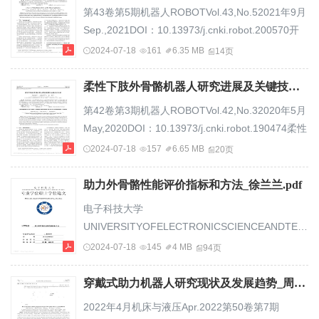
第43卷第5期机器人ROBOTVol.43,No.52021年9月
Sep.,2021DOI：10.13973/j.cnki.robot.200570开
放科学标识码（OSID）：康复机器人及其临床应用
2024-07-18
161
6.35 MB
14页
综述程洪，黄瑞，邱静，王艺霖，邹朝彬，施柯丞
（电子科技大学机器人研究中心，四川成都
柔性下肢外骨骼机器人研究进展及关键技术分析_赵新刚(1).pdf
611731）摘要：对康复机器人及其临床应用研究进
第42卷第3期机器人ROBOTVol.42,No.32020年5月
展进行了综述，从运动障碍康复机器人和认知障碍
May,2020DOI：10.13973/j.cnki.robot.190474柔性
康复机器人方面对康复机器人进行了归纳总结，并
下肢外骨骼机器人研究进展及关键技术分析赵新刚
2024-07-18
157
6.65 MB
20页
针对每项技术提出了一些发展趋势的展望．最后以
1,2，谈晓伟1,2,3，张弼1,2100049）（1.中国科学
脑卒中患...
院沈阳自动化研究所机器人学国家重点实验室，辽
助力外骨骼性能评价指标和方法_徐兰兰.pdf
宁沈阳110016；2.中国科学院机器人与智能制造创
电子科技大学
新研究院，辽宁沈阳110169；3.中国科学院大学，
UNIVERSITYOFELECTRONICSCIENCEANDTECH
北京摘要：首先简要描述了下肢外骨骼机器人在康
专业学位硕士学位论文
2024-07-18
145
4 MB
94页
复、工业以及军事等领域的应用需求，并对刚性
MASTERTHESISFORPROFESSIONALDEGREE
与...
论文题目助力外骨骼性能评价指标和方法专业学位
穿戴式助力机器人研究现状及发展趋势_周加永.pdf
类别工程硕士201822040525学号徐兰兰作者姓名
2022年4月机床与液压Apr.2022第50卷第7期
邱静副教授指导教师分类号密级UDC注1学位论文