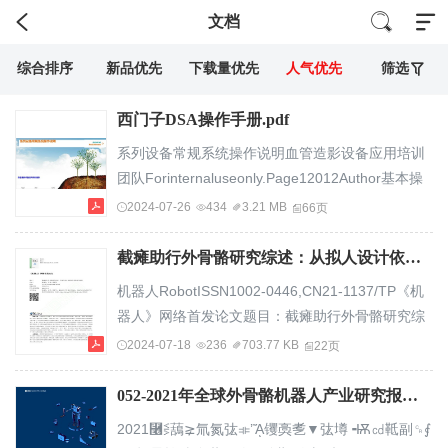
文档
综合排序
新品优先
下载量优先
人气优先
筛选
西门子DSA操作手册.pdf
系列设备常规系统操作说明血管造影设备应用培训
团队Forinternaluseonly.Page12012Author基本操
作：开、关机开启系统：Page21确保现场主开关已
2024-07-26
434
3.21 MB
66页
经打开并且紧急关闭按钮没有被激活。2按下系统控
制台上的电源按钮持续0.5秒然后松开，系统开始自
截瘫助行外骨骼研究综述：从拟人设计依据到外骨骼研究现状_陈豫生.pdf
检，等到显示屏提示自检结束即可（一般需要5分
机器人RobotISSN1002-0446,CN21-1137/TP《机
钟）。注意：1消失后方可进行病人检查，若该图标
器人》网络首发论文题目：截瘫助行外骨骼研究综
持续不消失,请重启系统，若问题还未解决请联系
述：从拟人设计依据到外骨骼研究现状作者：陈豫
2024-07-18
236
703.77 KB
22页
Siemens维修人员2开机过程中主机器有防撞报
生，张琴，熊蔡华DOI：
警，...
10.13973/j.cnki.robot.200549收稿日期：2020-12-
052-2021年全球外骨骼机器人产业研究报告 .pdf
14网络首发日期：2021-10-11引用格式：陈豫生，
2021⿦⋚䕵⪈氚氮㢬⟚‬’ᾌ䦆䯨㐗▼‬㢬壿╺Ѭ㏅䩚副␍⨐
张琴，熊蔡华．截瘫助行外骨骼研究综述：从拟人