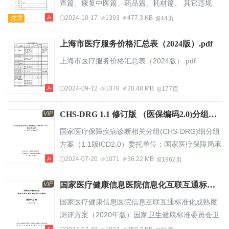
查篇、康复中医篇、药品篇、耗材篇、 其它违规
复、物理治疗项目的相关检查重点、方法以及案例
篇，
优质
2024-10-17
1393
477.3 KB
44页
分析。1重点内容目录2适应标准CONTENTS3具体
方法4...
上海市医疗服务价格汇总表（2024版）.pdf
上海市医疗服务价格汇总表（2024版）.pdf
2024-09-12
1378
20.48 MB
177页
VIP
CHS-DRG 1.1 修订版 （医保编码2.0)分组规则.pdf
国家医疗保障疾病诊断相关分组(CHS-DRG)细分组
方案（1.1版ICD2.0）委托单位：国家医疗保障局承
担单位：北京市医疗保障局2021年5月14日前言“疾
2024-07-20
1071
36.22 MB
1962页
病诊断相关分组（Diagnosis-RelatedGroups，
DRG）”正式诞生于20世纪60年代末的美国。关于
VIP
国家医疗健康信息医院信息化互联互通标准化成熟度测评方案（2020版）.pdf
DRG的起源，大概可以追溯到20世纪20年代医疗服
国家医疗健康信息医院信息互联互通标准化成熟度
务当中的一个实际问题，即“如何比较出医疗服务提
测评方案（2020年版）国家卫生健康标准委员会卫
供者的优劣，以便作出适当的选择？”回答这个问题
生健康信息标准专业委员会国家卫生健康委统计信