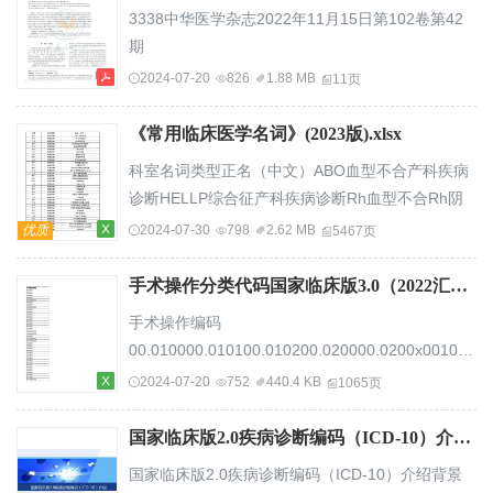
实际问题，即“如何比较医疗服务提供者的优劣，以
3338中华医学杂志2022年11月15日第102卷第42
便作出适当的选择？”回答这个问题的最大困难在
期
于，不同的医疗服务提供者之间收治患者的数量和
NatlMedJChina,November15,2022,Vol.102,No.42
2024-07-20
826
1.88 MB
11页
类型不同，难以直接比较。为了解决这个问题，产
标准与规范医院内静脉血栓栓塞症防治质量评价与
生了“...
管理指南（2022版）全国肺栓塞和深静脉血栓形成
《常用临床医学名词》(2023版).xlsx
防治能力建设项目专家委员会《医院内静脉血栓栓
科室名词类型正名（中文）ABO血型不合产科疾病
塞症防治质量评价与管理指南（2022版）》编写专
诊断HELLP综合征产科疾病诊断Rh血型不合Rh阴
家组通信作者：翟振国，中日友好医院呼吸中心呼
性抗D抗体异常产科疾病诊断边缘性前置胎盘产科
优质
2024-07-30
798
2.62 MB
5467页
吸与危重症医学科国家呼吸医学中心，北京
疾病诊断扁平骨盆变形骨盆产科疾病诊断病理性复
100029，Email：zhaizhenguo2011@126.com；
环产科疾病诊断不良孕产史不完全臀先露产科疾病
手术操作分类代码国家临床版3.0（2022汇总版）.xlsx
王辰，中国医...
诊断不完全性子宫破裂不稳定产式产科疾病诊断不
手术操作编码
协调性子宫收缩过强部分性葡萄胎和胎儿共存产科
00.010000.010100.010200.020000.0200x00100.030000.090000.0900x00100.090100.100000.110000.110100.120000.120100.130000.130100.140000.1400x00100.1400x00200.150000.1500x00100.1500x00200.160000.160100.160200.170000.180000.180100.180200.190000.210000.210100.210200.220000.220100.220200.230000.2300x00200.2300x00300.2300x00400.240000.2400x00100.250000.2500x00200.280000.290000.2900x00100.31000...
疾病诊断部分性前置胎盘残角子宫妊娠破裂产科疾
2024-07-20
752
440.4 KB
1065页
病诊断产程和分娩的并发症产科疾病诊断产程停滞
产程中...
国家临床版2.0疾病诊断编码（ICD-10）介绍.pdf
国家临床版2.0疾病诊断编码（ICD-10）介绍背景