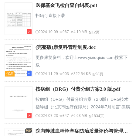
医保基金飞检自查自纠表.pdf
扫码可直接下载
2024-10-09
967
4.19 MB
12页
(完整版)康复科管理制度.doc
更多康复资料，欢迎上www.yixiuqixie.com搜索下
载
优质
2024-11-29
903
322.54 KB
98页
按病组（DRG）付费分组方案2.0 版.pdf
按病组（DRG）付费分组方案（2.0版）DRG技术
指导组（北京市医疗保障局）2024年7月前言“疾病
诊断相关分组（Diagnosis-RelatedGroups，
2024-07-23
847
6.63 MB
1834页
DRG）”正式诞生于20世纪60年代末的美国。起源
大概可以追溯到20世纪20年代医疗服务当中的一个
VIP
院内静脉血栓栓塞症防治质量评价与管理指南（2022版）.pdf