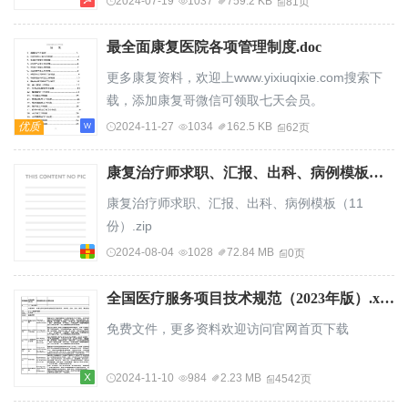
2024-07-19
1037
759.2 KB
81页
的最大困难在于，不同的医疗服务提供者之间收
息中心目录一、概
治...
述...............................................................................
最全面康复医院各项管理制度.doc
二、名词解
更多康复资料，欢迎上www.yixiuqixie.com搜索下
释................................................................................................
载，添加康复哥微信可领取七天会员。
优质
2024-11-27
1034
162.5 KB
62页
康复治疗师求职、汇报、出科、病例模板（11份）.zip
康复治疗师求职、汇报、出科、病例模板（11
份）.zip
2024-08-04
1028
72.84 MB
0页
全国医疗服务项目技术规范（2023年版）.xlsx
免费文件，更多资料欢迎访问官网首页下载
2024-11-10
984
2.23 MB
4542页