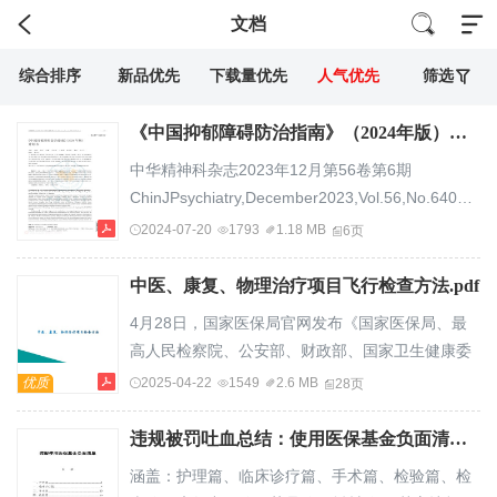
文档
综合排序
新品优先
下载量优先
人气优先
筛选
《中国抑郁障碍防治指南》（2024年版）计划书.pdf
中华精神科杂志2023年12月第56卷第6期
ChinJPsychiatry,December2023,Vol.56,No.6407《中
国抑郁障碍防治指南》（2024年版）标准与讨论计
2024-07-20
1793
1.18 MB
6页
划书王刚1冯媛1柳进2李楠3詹思延4方贻儒5姚志剑
6荣晗7王小平2张玲1李凌江21首都医科大学附属北
中医、康复、物理治疗项目飞行检查方法.pdf
京安定医院，北京100088；2中南大学湘雅二医
4月28日，国家医保局官网发布《国家医保局、最
院，长沙410011；3北京大学第三医院临床流行病
高人民检察院、公安部、财政部、国家卫生健康委
学研究中心，北京100191；4北京大学公共卫生学
关于开展医保领域打击欺诈骗保专项整治工作的通
优质
2025-04-22
1549
2.6 MB
28页
院流行病与卫生统计学系，北京100191；5上海交
知》（简称《通知》），《2023年医保领域打击欺
通大学医学院...
诈骗保专项整治工作方案》（简称《方案》），其
违规被罚吐血总结：使用医保基金负面清单（护理、手术、检验、检查等九类）.pdf
中明确指出聚焦骨科、血液净化、心血管内科、检
涵盖：护理篇、临床诊疗篇、手术篇、检验篇、检
查、检验、康复理疗等重点领域，以下是中医、康