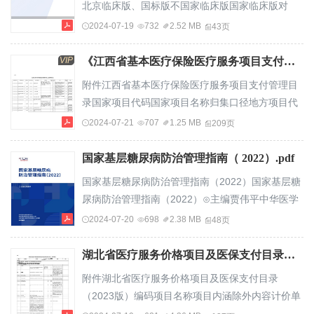
北京临床版、国标版不国家临床版国家临床版对
DRG的影响临床版不ICD-11临床版、医保版不ICD-
2024-07-19
732
2.52 MB
43页
10-2016背景背景三、支撑体系（二）统一编码和
术语集。2019年3月底前，国家卫生健康委推行全
VIP
《江西省基本医疗保险医疗服务项目支付管理目录（2024年）》.pdf
国统一的疾病分类编码、手术操作编码和医学名诋
附件江西省基本医疗保险医疗服务项目支付管理目
术语集。国家中医药局印发全国统一的中医病证分
录国家项目代码国家项目名称归集口径地方项目代
类不代码和中医名诋术语集。2019年8月底前，各
码地方项目名称项目内涵除外容内计价位单说明医
2024-07-21
707
1.25 MB
209页
地组织三级公立医院完成电子病历的编码和术语转
保支付备注110900001普通病房床位费类别
换工作，...
001109000010000普通病房床位费床位费
国家基层糖尿病防治管理指南（ 2022）.pdf
110900001b含病床、床头柜、座椅(或木凳)、具体
国家基层糖尿病防治管理指南（2022）国家基层糖
操作按赣发改收费字[2005]174甲类各统筹区按要求
尿病防治管理指南（2022）⊙主编贾伟平中华医学
110900001c单人间床位费床垫、棉褥、棉被(或
会糖尿病学分会国家基层糖尿病防治管理办公室上
2024-07-20
698
2.38 MB
48页
毯)、枕头、日号附件1《江西省医疗机构病房床单
海交通大学医学院附属第六人民医院组织编写1国家
独设置待遇政1109000...
基层糖尿病防治管理指南（2022）2国家基层糖尿
湖北省医疗服务价格项目及医保支付目录（2023版）.pdf
病防治管理指南（2022）目录第一章指南制定说
附件湖北省医疗服务价格项目及医保支付目录
明..............................................................................
（2023版）编码项目名称项目内涵除外内容计价单
一、...
位医保支说明备注本类说明：一、综合医疗服务类