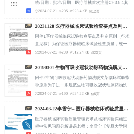
核/日期：批准/日期：医疗器械首次注册CH3.8.1其
密切结合的行业。因此，Al在医疗行业的应用与其
他资料-人因设计研究报告目录1.基本信
2024-07-21
205
923.4 KB
12页
它领域不同，目前是以辅助为主，还不能对专业
息..............................................................................
医...
使用风险级
VIP
20231128 医疗器械临床试验检查要点及判定原则（征求意见稿）.pdf
别..............................................................................
附件1医疗器械临床试验检查要点及判定原则（征求
核心要素..........
意见稿）为保证医疗器械临床试验检查质量，统一
检查范围和判定标准，根据《医疗器械监督管理条
2024-07-21
238
512.24 KB
23页
例》《医疗器械注册与备案管理办法》《体外诊断
试剂注册与备案管理办法》和《医疗器械临床试验
VIP
20190301 生物可吸收冠状动脉药物洗脱支架临床试验指导原则（2019年第8号）.pdf
质量管理规范》（以下简称GCP）等法规文件及相
附件2生物可吸收冠状动脉药物洗脱支架临床试验指
关指导原则，制定《医疗器械临床试验检查要点及
导原则为了进一步规范生物可吸收冠状动脉药物洗
判定原则》。一、检查目的医疗器械临床试验检查
脱支架产品上市前的临床试验，并指导该类产品申
2024-07-21
190
524.22 KB
6页
目的主要是通过对注册申报资料与临床试验原始
请人在申请产品注册时临床试验资料的准备，制订
记...
本指导原则。本指导原则系对生物可吸收冠状动脉
VIP
2024-03-22李雪宁-- 医疗器械临床试验质量管理要求及临床试验实施过程中常见问题分析.(照片格式）-53页.pdf
药物洗脱支架产品临床试验的一般要求，申请人可
医疗器械临床试验质量管理要求及临床试验实施过
依据具体产品的特性对临床试验方案的内容进行充
程中常见问题分析讲课老师：李雪宁【复旦大学附
实和细化。本指导原则虽然为该类产品的临床试验
属中山医院，教授/博导】编制日期：2024-03-22该