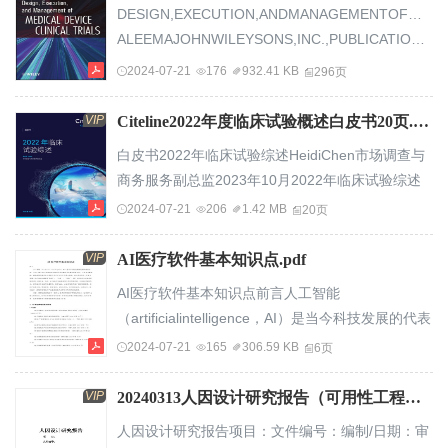
DESIGN,EXECUTION,ANDMANAGEMENTOFMEDIC
ALEEMAJOHNWILEYSONS,INC.,PUBLICATIONCopyright©2009byJohnWileySons,Inc.Allrightsreserved.PublishedbyJohnWileySons,Inc.,Hoboken,NewJersey.PublishedsimultaneouslyinCanada.Nopartofthispublicationmaybereproduced,storedinaretrievalsystem,ortransmittedinanyformorbyanymeans,...
2024-07-21
176
932.41 KB
296页
VIP
Citeline2022年度临床试验概述白皮书20页.pdf
白皮书2022年临床试验综述HeidiChen市场调查与
商务服务副总监2023年10月2022年临床试验综述
简介去年我们探讨了疫情过后临床试验增长的韧性
2024-07-21
206
1.42 MB
20页
与恢复数量增长率再次达到惊人的22%。而2022年
的综情况，2021年试验总数增长了6%（剔除
VIP
AI医疗软件基本知识点.pdf
COVID-19合试验数量则少得多；即便剔除COVID-
AI医疗软件基本知识点前言人工智能
19试验，试验之外的增长率为22%)。1一年之后，
（artificialintelligence，AI）是当今科技发展的代表
随着医疗启动试验数量仍下降6%。保健行业持续受
性前沿方向，以AI为核心技术的智能医学被看作是
2024-07-21
165
306.59 KB
6页
到全球经济与政治气候的影响，临床试验领域又出
未来医学发展的重要方向。AI技术不断突破，赋能
现了过山车般的...
消费升级后对人类的生活方式正在产生重大影响。
VIP
20240313人因设计研究报告（可用性工程） 模版(1).docx
医疗是其中的一个重点领域，医疗的核心解释是防
人因设计研究报告项目：文件编号：编制/日期：审
病”、“诊病”、“治病”，属于专业知识与从业者经验