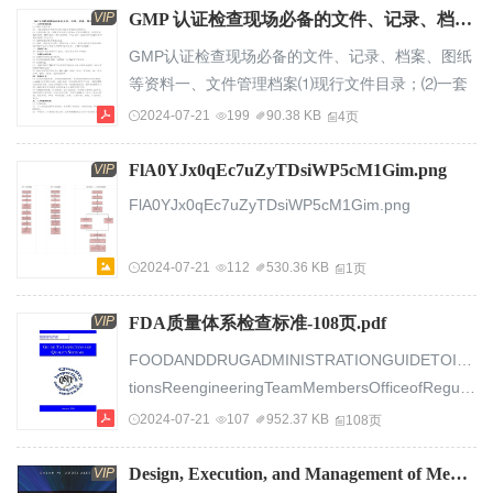
家有关法规达到卫生质量要求，灭形成一套可操...
活动。本文件旨在提供单一信息来源。我们总结了
VIP
GMP 认证检查现场必备的文件、记录、档案、图纸等资料.pdf
全球监管机构提出的GMP问题和答案。除EMA、
GMP认证检查现场必备的文件、记录、档案、图纸
FDA、加拿大卫生部、MHRA（英国）和ICH外，
等资料一、文件管理档案⑴现行文件目录；⑵一套
我们还使用了ECA基金会的问答。主题索引包含一
完整的存档受控文件并按文件编码分类排列；⑶文
2024-07-21
199
90.38 KB
4页
些“GMP关键词”，并允许找到解决相关主题的问
件发放记录、关键文件会审记录(如：文件管理程
答。更新该综合收集并在获得...
序、变更管理、偏差管理、物料管理、供应商管
FlA0YJx0qEc7uZyTDsiWP5cM1Gim.png
VIP
理、产品召回、退货等涉及部门多和规定范围广的
FlA0YJx0qEc7uZyTDsiWP5cM1Gim.png
文件)；⑷文件变更台帐和变更记录；⑸过时、作废
文件回收、销毁记录（过时、作废文件原件加盖过
2024-07-21
112
530.36 KB
1页
时或作废印章并与现行文件原件分开存放，以便专
家追...
VIP
FDA质量体系检查标准-108页.pdf
FOODANDDRUGADMINISTRATIONGUIDETOINSPECTION
tionsReengineeringTeamMembersOfficeofRegulator
TeamLeaderChrisNelsonCoryTylkaAdvisorsChetReynoldsKimTrautmanAllenWynnDesignedandProducedbyMalakaC.Des...
2024-07-21
107
952.37 KB
108页
Design, Execution, and Management of Medical Device Clinical Trials.pdf
VIP