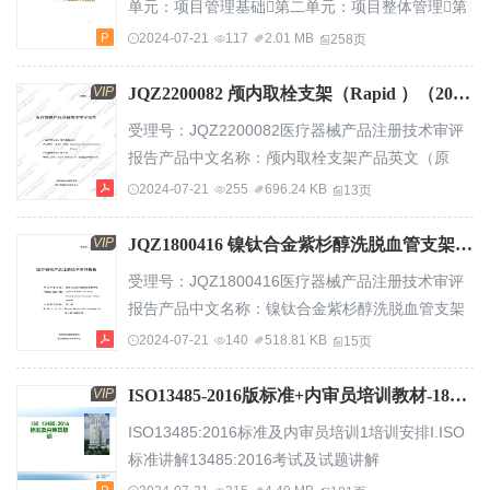
单元：项目管理基础第二单元：项目整体管理第
达安基因股份有限公司所有与设计开发相关的法规
三单元：项目范围管理第四单元：项目时间管理
2024-07-21
117
2.01 MB
258页
ISO13485：2016之7.3设计与开发美国FDA：微信
第五单元：项目成本管理第六单元：项目质量管理
关...
第七单元：项目人力资源管理第八单元：项目沟
VIP
JQZ2200082 颅内取栓支架（Rapid ）（2023-08-24）.pdf
通管理第九单元：项目风险管理第十单元：项目
受理号：JQZ2200082医疗器械产品注册技术审评
采购管理P2第一单元：项目管理基础提纲1项目与
报告产品中文名称：颅内取栓支架产品英文（原
项目管理2阶段与生命周期3组织结构与项目4项
文）名称：TigertrieverRevascularizationDevice产
2024-07-21
255
696.24 KB
13页
目管理过程组5项目干系人管理P41....
品管理类别：第三类申请人名称：
RapidMedicalLtd.急速医疗有限公司国家药品监督
VIP
JQZ1800416 镍钛合金紫杉醇洗脱血管支架（波士顿科学）（2020-07-22）.pdf
管理局医疗器械技术审评中心—1—目录基本信
受理号：JQZ1800416医疗器械产品注册技术审评
息..............................................................................
报告产品中文名称：镍钛合金紫杉醇洗脱血管支架
一、申请人名称......................................
产品英文（原文）名称：ELUVIATMOVER-THE-
2024-07-21
140
518.81 KB
15页
WIREDrug-ElutingVascularStentSystem产品管理
类别：第三类申请人名称：
VIP
ISO13485-2016版标准+内审员培训教材-181页ppt.pptx
BostonScientificCorporation波士顿科学公司国家药
ISO13485:2016标准及内审员培训1培训安排I.ISO
品监督管理局医疗器械技术审评中心—1—目录基本
标准讲解13485:2016考试及试题讲解
信
II.ISO13485:20162制定