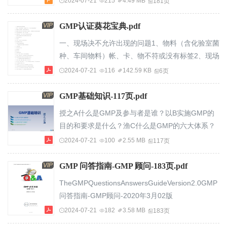
2024-07-21
215
4.49 MB
181页
息...............................................................................
ISO/TC210Qualitymanagementandcorrespondinggene
一、申...
发展1996年，第一版ISO13485：
VIP
GMP认证葵花宝典.pdf
1996“Qualitysystems-Medicaldevices-
一、现场决不允许出现的问题1、物料（含化验室菌
ParticularrequirementsfortheapplicationofISO9001”I...
种、车间物料）帐、卡、物不符或没有标签2、现场
演示无法操作、不能说清如何工作3、现场存在废旧
2024-07-21
116
142.59 KB
6页
文件（包括垃圾桶、垃圾站），有撕毁记录，随意
涂改现象4、专家面前推卸责任、争辩、训斥下属
VIP
GMP基础知识-117页.pdf
5、环境温湿度、压差、洁净区密封等方面存在问题
授之A什么是GMP及参与者是谁？以B实施GMP的
二、各部门车间指定负责回答问题的人员素质要求
目的和要求是什么？渔C什么是GMP的六大体系？
1、有能力能胜任的2、自信的3、可靠、可信任的
D怎样良好地实施GMP？2020.11.30生A什么是
2024-07-21
100
2.55 MB
117页
（以防故意捣乱）4、有经验的/有知识的三、各...
GMP？存与答：全称
（GOODMANUFACTURINGPRACTICES），中文
VIP
GMP 问答指南-GMP 顾问-183页.pdf
含义是“生产质量管理规范”或“良好作业规范”、“优
TheGMPQuestionsAnswersGuideVersion2.0GMP
良制造标准”。GMP是一套毁适用于制药、食品等
问答指南-GMP顾问-2020年3月02版
行业的强制性标准，要求企业从原料、人员、设施
Page1of182TheGMPQuestionsAnswersGuideVersio
2024-07-21
182
3.58 MB
183页
设备、生产过程、包装运输、质量控制等方面按国
关于本文件寻找GMP问题的具体答案是一项耗时的