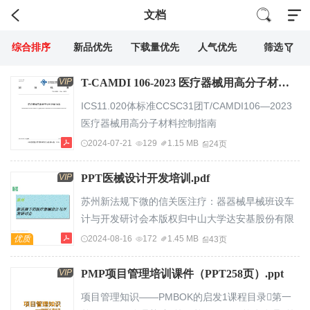
文档
综合排序
新品优先
下载量优先
人气优先
筛选
VIP
T-CAMDI 106-2023 医疗器械用高分子材料控制指南.pdf
ICS11.020体标准CCSC31团T/CAMDI106—2023
医疗器械用高分子材料控制指南
Guidelinesforthecontrolofpolymericmaterialsforusei
2024-07-21
129
1.15 MB
24页
04-20发布2023-04-20实施中国医疗器械行业协会
发布T/CAMDI106—2023目次前
VIP
PPT医械设计开发培训.pdf
言...............................................................................
苏州新法规下微的信关医注疗：器器械早械班设车
引
计与开发研讨会本版权归中山大学达安基股份有限
言..............................................................................
公司所有培训内容介绍一、与设计开发相关的医疗
优质
2024-08-16
172
1.45 MB
43页
范围.................
器械相关法规。微信关注：器械早班车二、设计与
开发流程。三、设计开发与注册（含体考）。本版
VIP
PMP项目管理培训课件（PPT258页）.ppt
权归中山大学达安基因股份有限公司所有培训前后
项目管理知识——PMBOK的启发1课程目录第一
效果对比微信关注：器械早班车本版权归中山大学