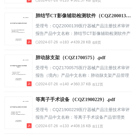
2024-07-26
120
361.57 KB
9页
（北京）网络科技有限公司国家药品监督管理局医
疗器械技术审评中心—1—目录基本信
肺结节CT影像辅助检测软件（CQZ2000139）.pdf
息...............................................3一、申请人名
受理号：CQZ2000139医疗器械产品注册技术审评
称.........................................3二、申请人住
报告产品中文名称：肺结节CT影像辅助检测软件产
所.........................................3三、生产地
品管理类别：第三类申请人名称：杭州深睿博联科
2024-07-26
183
439.28 KB
8页
址...................
技有限公司国家药品监督管理局医疗器械技术审评
中心—1—目录基本信
肺动脉支架（CQZ1700575）.pdf
息...............................................................................
受理号：CQZ1700575医疗器械产品注册技术审评
一、申请人名
报告（境内）产品中文名称：肺动脉支架产品管理
称.....................................................................................
类别：第三类申请人名称：北京迈迪顶峰医疗科技
2024-07-26
140
360.37 KB
12页
有限公司国家药品监督管理局医疗器械技术审评中
心—1—目录基本信
等离子手术设备（CQZ1900229）.pdf
息.................................................3一、申请人名
受理号：CQZ1900229医疗器械产品注册技术审评
称...........................................3二、申请人住
报告产品中文名称：等离子手术设备产品管理类
所...........................................3三、生产地
别：第三类申请人名称：湖南菁益医疗科技有限公
2024-07-26
133
408.16 KB
11页
址.............................
司国家药品监督管理局医疗器械技术审评中心—1—