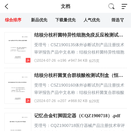
文档
综合排序
新品优先
下载量优先
人气优先
筛选
结核分枝杆菌特异性细胞免疫反应检测试剂盒（酶联免疫法）（CSZ1900135）.pdf
受理号：CSZ1900135体外诊断试剂产品注册技术
审评报告产品中文名称：结核分枝杆菌特异性细胞
免疫反应检测试剂盒（酶联免疫法）产品管理类
2024-07-26
196
947.94 KB
25页
别：三类申请人名称：广州市雷德生物科技有限公
司国家药品监督管理局医疗器械技术审评中心—1—
结核分枝杆菌复合群核酸检测试剂盒（恒温扩增-实时荧光法）（CSZ1900160）.pdf
目录基本信
受理号：CSZ1900160体外诊断试剂产品注册技术
息...............................................................................
审评报告产品中文名称：结核分枝杆菌复合群核酸
一、申请人名称...................................................
检测试剂盒（恒温扩增-实时荧光法）产品管理类
2024-07-26
207
868.92 KB
29页
别：第三类（6840）申请人名称：杭州优思达生物
技术有限公司国家药品监督管理局医疗器械技术审
记忆合金钉脚固定器（CQZ1900718）.pdf
评中心-1-目录基本信
受理号：CQZ1900718医疗器械产品注册技术审评
息...............................................................................