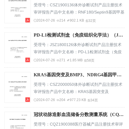
息...............................................................................
受理号：CSZ1900136体外诊断试剂产品注册技术
一、申请人名
审评报告产品中文名称：RNF180/Septin9基因甲基
称..........................................................................................
化检测试剂盒（PCR荧光探针法）产品管理类别：
2024-07-26
214
902.1 KB
32页
第三类6840申请人名称：博尔诚（北京）科技有限
公司国家药品监督管理局医疗器械技术审评中心—1
PD-L1检测试剂盒（免疫组织化学法）（JSZ1800126）.pdf
—目录基本信
受理号：JSZ1800126体外诊断试剂产品注册技术
息...............................................................................
审评报告产品中文名称：PD-L1检测试剂盒（免疫
一、申请人名称................................................
组织化学法）产品英文（原文）名称：PD-
2024-07-26
271
1.85 MB
58页
L1IHC28-8pharmDx产品管理类别：三类申请人名
称：美国丹科北美有限公司DakoNorthAmerica,Inc.
KRAS基因突变及BMP3、NDRG4基因甲基化和便隐血联合检测试剂盒（PCR荧光探针法-胶体金法）（CSZ2000050）.pdf
国家药品监督管理局医疗器械技术审评中心—1—目
受理号：CSZ2000050体外诊断试剂产品注册技术
录基本信
审评报告产品中文名称：KRAS基因突变及
息...............................................................................
BMP3/NDRG4基因甲基化和便隐血联合检测试剂盒
2024-07-26
204
977.23 KB
34页
一、申请人名称................
（PCR荧光探针法-胶体金法）产品管理类别：第三
类6840申请人名称：杭州诺辉健康科技有限公司国
冠状动脉造影血流储备分数测量系统（CQZ1900388）.pdf
家药品监督管理局医疗器械技术审评中心—1—目录
受理号：CQZ1900388医疗器械产品注册技术审评
基本信