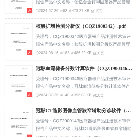
报告产品中文名称：记忆合金钉脚固定器产品管理
一、申请人名称............................................
类别：第三类申请人名称：兰州西脉记忆合金股份
2024-07-26
82
473.27 KB
12页
有限公司国家药品监督管理局医疗器械技术审评中
心—1—目录基本信
核酸扩增检测分析仪（CQZ1900342）.pdf
息................................................3一、申请人名
受理号：CQZ1900342医疗器械产品注册技术审评
称..........................................3二、申请人住
报告产品中文名称：核酸扩增检测分析仪产品管理
所..........................................3三、生产地
类别：第三类22申请人名称：杭州优思达生物技术
2024-08-16
183
486.29 KB
16页
址................................
有限公司国家药品监督管理局医疗器械技术审评中
心-1-目录基本信
冠脉血流储备分数计算软件（CQZ1900346）.pdf
息......................................................3一、申请人
受理号：CQZ1900346医疗器械产品注册技术审评
名称................................................3二、申请人住
报告产品中文名称：冠脉血流储备分数计算软件产
所................................................3三、生产地
品管理类别：第三类申请人名称：北京昆仑医云科
2024-07-26
140
396.08 KB
10页
址................
技有限公司国家药品监督管理局医疗器械技术审评
中心—1—目录基本信
冠脉CT造影图像血管狭窄辅助分诊软件（CQZ2000143）.pdf
息...............................................................................
受理号：CQZ2000143医疗器械产品注册技术审评
一、申请人名
报告产品中文名称：冠脉CT造影图像血管狭窄辅助
称..........................................................................................
分诊软件产品管理类别：第三类申请人名称：语坤