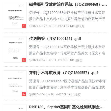
目录基本信
磁共振引导放射治疗系统（JQZ1900468）.pdf
息...............................................................................
受理号：JQZ1900468医疗器械产品注册技术审评
一、申请人名
报告产品中文名称：磁共振引导放射治疗系统产品
称...............................................................................................
英文（原文）名称：
2024-07-26
132
464.87 KB
12页
MRIguidedradiotherapysystem产品管理类别：第
三类申请人名称：医科达（英国）有限公司
传送鞘管（JQZ1900154）.pdf
ElektaLimited国家药品监督管理局医疗器械技术审
受理号：JQZ1900154医疗器械产品注册技术审评
评中心—1—目录基本信
报告产品中文名称：传送鞘管产品英文（原文）名
息...............................................................................
称：
2024-07-26
181
369.85 KB
9页
一、申请人名称...........................
MicraIntroducerSheathwithHydrophilicCoating产
品管理类别：第三类申请人名称：美敦力公司
穿刺手术导航设备（CQZ1800557）.pdf
Medtronic,Inc.国家药品监督管理局医疗器械技术审
受理号：CQZ1800557医疗器械产品注册技术审评
评中心—1—目录基本信
报告产品中文名称：穿刺手术导航设备产品管理类
息...............................................................................
别：第三类申请人名称：医达极星医疗科技（苏
2024-07-26
98
424.34 KB
8页
一、申请人名称...................
州）有限公司国家药品监督管理局医疗器械技术审
评中心—1—目录基本信
RNF180、Septin9基因甲基化检测试剂盒（PCR荧光探针法）（CSZ1900136）.pdf