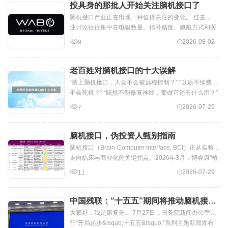
投具身的那批人开始关注脑机接口了
脑机接口产业正在出现一种值得关注的变化。 过去，行
业讨论往往集中在电极数量、信号精度、佩戴方式和医
疗适应症上。如今，随着人工智能、...
2026-08-02
9
老百姓对脑机接口的十大误解
“装上脑机接口，人会不会被远程控制？” “以后不续费会
不会死机？” “既然不能修复神经，那做它还有什么用？”
最近，我们梳理了“脑机...
2026-07-29
7
脑机接口，伪投资人甄别指南
脑机接口（Brain-Computer Interface, BCI）正从实验室
走向临床与商业化的关键拐点。2026年3月，博睿康"植
入式脑机接口手部运动功能代偿...
2026-07-29
11
中国残联：“十五五”期间将推动脑机接口
等科技助残应用
大家好，我是康复哥。 7月27日，国务院新闻办公室举
行“开局起步&lsquo;十五五&rsquo;”系列主题新闻发布