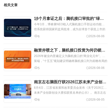
相关文章
18个月拿证之后：脑机接口审批的“绿色
通道”没有想象中好走
今年3月，博睿康NEO植入式脑机接口手部运动功能代
偿系统获得国家药监局批准，成为全球首个获批上市的
侵入式脑机接口三类医疗器械。从递交申...
2026-08-06
6
融资井喷之下，脑机接口投资为何仍锁定
医疗赛道
2026年被业内普遍定义为脑机接口的“商业化元年”。政
策端，“十五五”规划建议明确将脑机接口列为前瞻布局的
六大未来产业之一，今年政府工...
2026-08-06
5
南京左右脑医疗获2026江苏未来产业创新
创业大赛一等奖，系唯一获奖脑机接口项
8月4日，江苏省发展和改革委员会发布《关于2026江苏
目！
未来产业创新创业大赛拟获奖名单的公示》。 南京左右
脑医疗科技集团有限公司凭借自主研...
2026-08-05
8