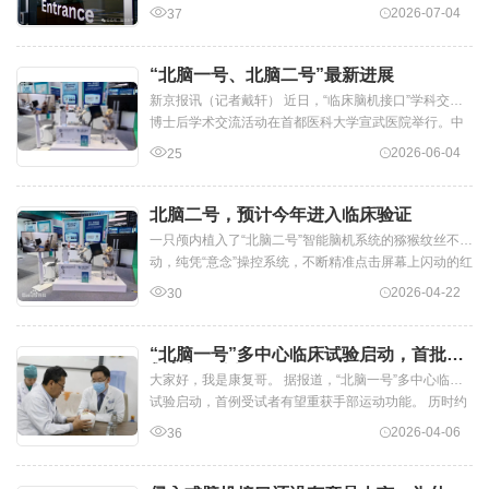
Cortigent 出售给 ClearO...
2026-07-04
37
“北脑一号、北脑二号”最新进展
新京报讯（记者戴轩） 近日，“临床脑机接口”学科交叉
博士后学术交流活动在首都医科大学宣武医院举行。中
国科学院院士赵继宗介绍了北京模...
2026-06-04
25
北脑二号，预计今年进入临床验证
一只颅内植入了“北脑二号”智能脑机系统的猕猴纹丝不
动，纯凭“意念”操控系统，不断精准点击屏幕上闪动的红
色圆点。北京脑科学与类脑研究...
2026-04-22
30
“北脑一号”多中心临床试验启动，首批计
划入组36例
大家好，我是康复哥。 据报道，“北脑一号”多中心临床
试验启动，首例受试者有望重获手部运动功能。 历时约
4个小时，3月31日，首都医科大学...
2026-04-06
36