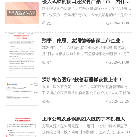
侵入式脑机接口还没有产品上市，为什么
医保局就敢为它定价？
终于聊到这个话题了，在医疗器械行业里，“产品还没上
市，收费项目先落地”很少见。大家更熟悉的路径是企业
拿证、医院上量、临床路径跑顺了...
2026-01-09
31
翔宇、伟思、麦澜德等多家上市企业，紧
急澄清脑机接口业务进展！都尚未实现规
2026年1月初，A股脑机接口概念板块出现明显波动。1
模化销售
月4日以来板块快速升温，部分概念股连续涨停；1月7
日板块未延续此前涨势，出现回调，多只...
2026-01-08
37
深圳核心医疗2款创新器械获批上市！公
司IPO已进入问询阶段
来源：医休研究院 近日，国家药品监督管理局批准
了深圳核心医疗科技股份有限公司的介入式左心室辅助
设备、介入式左心室辅助导管泵套件...
2025-12-25
64
上市公司及苏钢集团入股的手术机器人公
司，你看好吗？
文章来源：医休研究院 近日，北京中科鸿泰医疗科
技有限公司（以下简称“中科鸿泰”）宣布完成总额4000