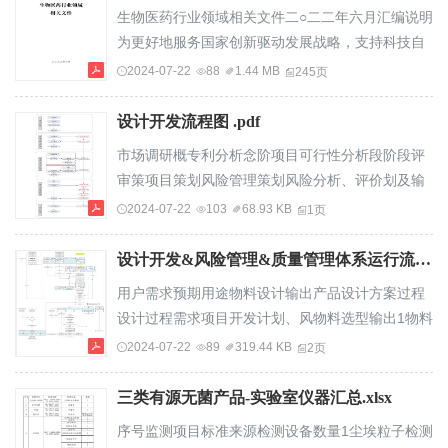
确人岗前培训企业文化，岗位说明，体系基础，法
生物医药行业领域相关文件二○二二年六月汇编说明
规基础等明充分，在设立岗位培训需求，保证所有
为更好地服务国家创新驱动发展战略，支持科技自
人员都能得时就要每个岗位需要充分的培训，以保
立自强，进一步提高资本市场服务实体经济高质量
2024-07-22
88
1.44 MB
245页
证满足工作的员内部培训法律法规，专业知识，
发展的能力，我们整理收集了国家科技创新战略的
岗...
有关政策文件，以供市场主体参考。由于篇幅所
设计开发流程图 .pdf
限，其中部分文件内容仅作节选，如有需要可自行
市场调研概专利分析念阶项目可行性分析段阶段评
检索全文阅读。由于国家科技创新政策在不断地动
审策项目策划风险管理策划风险分析、评价划及输
态更新，本次收集的文件可能不够全面，欢迎市场
设计输入入阶段阶段评审样品开发输输出评审1工艺
2024-07-22
103
68.93 KB
1页
各方提出宝贵意见，以便我们不断更新完善。目
开发实施控制措施出及输出评审2验证阶试制段设计
录...
验证过程验证/确认验证控制措施阶段评审试产确设
设计开发&风险管理&质量管理体系运行流程图.pdf
计确认风险控制完整性评审认综合剩余风险及评审
用户需求预期用途物料设计输出产品设计方案过程
转总体风险管理过程评审移风险管理报告阶段阶段
设计过程需求项目开发计划、风物料选型输出1物料
评审上市后监督上市后风险管理量产阶总结评审段
规格书软件开发计划研发转工艺输出险管理计划子
2024-07-22
89
319.44 KB
2页
模块需求规格，（工艺设计需求）法规标准清单物
料评价（包含1.调试方法物料合规性）例如软件2.
三类有源无菌产品-实验室仪器汇总.xlsx
测试方法初始危害分析3.溯源方法及标准质量体系
序号监测项目标准来源检测设备数量1尘埃粒子检测
策划/供应子模块设计方案，机、标准条/品/溶液例