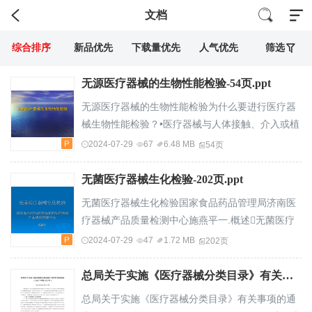
文档
综合排序
新品优先
下载量优先
人气优先
筛选
无源医疗器械的生物性能检验-54页.ppt
无源医疗器械的生物性能检验为什么要进行医疗器
械生物性能检验？•医疗器械与人体接触、介入或植
入体内后会与人体发生非常复杂的反应过程：•组织
2024-07-29
67
6.48 MB
54页
反应、血液、免疫反应，以及这三种反应所引起的
全身反应以上三种生物反应在临床上的表现：渗出
无菌医疗器械生化检验-202页.ppt
物反应；感染；钙化；血栓栓塞；肿瘤因此，临床
无菌医疗器械生化检验国家食品药品管理局济南医
前的生物学试验或生物安全性评价是必要的！无源
疗器械产品质量检测中心施燕平一.概述无菌医疗
医疗器械生物性能检验依据的标准•GB/T14233.2-
器械是临床上应用最为广泛的无源医疗器械，其生
2024-07-29
47
1.72 MB
202页
2005医用输液、输血、注射器具检验方法第2部...
物、化学性能是直接关系到临床应用安全的指标，
因此，要保证患者的安全，就必须保证产品有良好
总局关于实施《医疗器械分类目录》有关事项的通告（2017年第143号）.doc
的生物相容性和稳定的化学性能及较少的化学溶出
总局关于实施《医疗器械分类目录》有关事项的通
物质。并应采取正确的评价程序.医疗器械评价程序