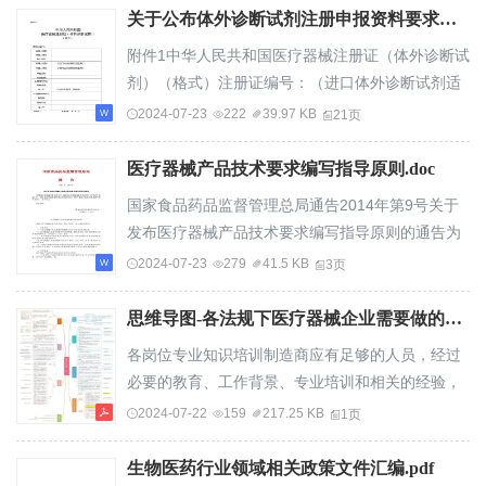
（国务院令第650号）和《医疗器械注册管理办
关于公布体外诊断试剂注册申报资料要求和批准证明文件格式的公告（2014年第44号）.docx
法》（国家食品药品监督管理总局令第4号），总局
附件1中华人民共和国医疗器械注册证（体外诊断试
组织制定了医疗器械注册申报资料要求和批准证明
剂）（格式）注册证编号：（进口体外诊断试剂适
文件格式（见附件1—8），现予公布，自2014年10
用）注册人名称（进口体外诊断试剂适用）注册人
2024-07-23
222
39.97 KB
21页
月1日起施行。特此公告。附件：1.中华人民共和国
住所生产地址产品技术要求、说明书代理人名称批
医疗...
准日期：年月日代理人住所产品名称包装规格主要
医疗器械产品技术要求编写指导原则.doc
组成成分预期用途附件产品储存条件及有效期其他
国家食品药品监督管理总局通告2014年第9号关于
内容备注审批部门：—1——有效期至：年月日（审
发布医疗器械产品技术要求编写指导原则的通告为
批部门盖章）—2——附件2中华人民共和国医疗器
规范医疗器械注册管理工作，根据《医疗器械监督
2024-07-23
279
41.5 KB
3页
械注册变更文件（体外诊断试剂）（格式）注册...
管理条例》（国务院令第650号），国家食品药品
监督管理总局组织制定了《医疗器械产品技术要求
思维导图-各法规下医疗器械企业需要做的培训！.pdf
编写指导原则》，现予发布。特此通告。国家食品
各岗位专业知识培训制造商应有足够的人员，经过
药品监督管理总局2014年5月30日医疗器械产品技
必要的教育、工作背景、专业培训和相关的经验，
术要求编写指导原则根据《医疗器械监督管理条
以保证所有法规要求的活动能够得到正确的执行全
2024-07-22
159
217.25 KB
1页
例》等相关规定，制定本指导原则。一、基本要求
体人员，少了一个内部安排的一切培训算不合格项
（一）...
什么是充分？为了证制造商应建立培训的文件，明
生物医药行业领域相关政策文件汇编.pdf