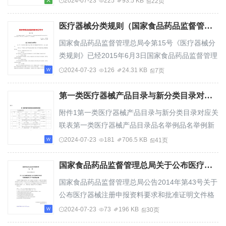
2024-07-23
225
93.5 KB
22页
号）、《体外诊断试剂注册管理办法》（总局令第5
编码来源文件新目录位置一级产品类别1髋膝踝足截
号...
瘫由胸腰椎固定支具及双下肢体固定支具组成19-
医疗器械分类规则（国家食品药品监督管理总局令第15号）.docx
03助行器械2。用于脊髓完全性损伤和不完全损伤
国家食品药品监督管理总局令第15号《医疗器械分
的固定6826食药监办械管〔2014〕177行走支具，
类规则》已经2015年6月3日国家食品药品监督管理
康复期站立训练以及移步训练。无源产品号14-12
总局局务会议审议通过，现予公布，自2016年1月1
2024-07-23
126
24.31 KB
7页
造口、疤痕护理用品3造口灌洗器。6866食药监办
日起施行。局长毕井泉2015年7月14日医疗器械分
械管...
类规则第一条为规范医疗器械分类，根据《医疗器
第一类医疗器械产品目录与新分类目录对应关联表.doc
械监督管理条例》，制定本规则。第二条本规则用
附件1第一类医疗器械产品目录与新分类目录对应关
于指导制定医疗器械分类目录和确定新的医疗器械
联表第一类医疗器械产品目录品名举例品名举例新
的管理类别。第三条本规则有关用语的含义是：
医疗器械分类目录备注6801基础外科手术器械对应
2024-07-23
181
706.5 KB
41页
（一）预期目的指产品说明书、标签或者宣传资料
关系序号产品类别（一产品类别（二级）级）对应
载明...
位置手术刀手术刀、疣体剥离刀、皮屑刮刀手术
国家食品药品监督管理总局关于公布医疗器械注册申报资料要求和批准证明文件格式的公告（2014年第43号）.doc
刀、疣体剥离刀、皮屑刮刀/02-01手术器械-刀手术
国家食品药品监督管理总局公告2014年第43号关于
刀片手术刀片手术刀片/1基础外科用刀手术刀柄、
公布医疗器械注册申报资料要求和批准证明文件格
刀片夹持器02-15手术器械-其他/器械手术刀柄手术
式的公告为规范医疗器械注册管理，指导企业做好
2024-07-23
73
196 KB
30页
刀柄、刀片夹持器备皮刀备皮刀备皮刀02-01手术...
注册申报工作，根据《医疗器械监督管理条例》