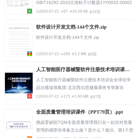
GB/T16292-2010尘埃粒子计数器1YY0033-20002
如软件要求商导入策划技术输出工艺设计方案产品
换气次数风量仪1GB50073-20133风速YY0033-
2024-07-22
97
24.59 KB
14页
需求规格技术文件输出输入评审1.图纸、组成、...
2000风速计14静压差GB50073-2013压差表根据洁
净室YY0033-2000电热恒温培养箱房间数确定
软件设计开发文档-144个文件.zip
GB50073-2013电热炉1YY0033-2000电子天平11
软件设计开发文档-144个文件.zip
固体培养基1超净台15沉降菌GB/T16294-2010立式
压力蒸汽灭菌器1YY0033-2000培养基平皿/玻璃器
2024-07-22
249
3.2 MB
0页
皿61放大镜16人员物表药品GMP酒精灯47温、湿
度GMP温湿度计根据具体需...
人工智能医疗器械暨软件注册技术培训课件（PDF47页）.pdf
人工智能医疗器械暨软件注册技术培训会全球化学
品法规瑞旭集团-北京西尔思健服康务专智家谷
2019.04.18www.cirs-group.com医疗器械软件体系
2024-07-22
173
1.63 MB
47页
的建立及核查要点瑞旭-北京西尔思Email:md@cirs-
group.com全球化学品法规服务专家www.cirs-
全面质量管理培训课件（PPT79页）.ppt
group.com目录CONTENTS1.医疗器械软件体系
挑战零缺陷TQM全面质量管理我们在一起你对质量
的特点2.医疗器械软件体系的建立及核查要点3.
管理的感受你准备怎么做？是什么？做法。第1个思
案例分析www.cirs-group.com1.医疗器械软件体系
考第2个思考第3个思考第4个思考题题题题你是