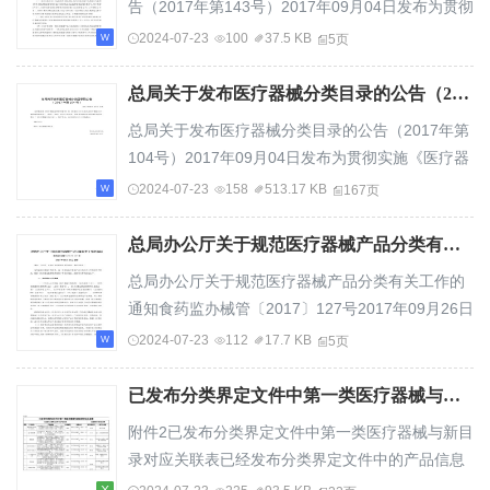
告（2017年第143号）2017年09月04日发布为贯彻
证明医疗器械是否具有良好的生物相容性必须采用
落实《医疗器械监督管理条例》和《国务院关于改
2024-07-23
100
37.5 KB
5页
正确的评价程序，正确的评价流程详见下面框...
革药品医疗器械审评审批制度的意见》（国发
〔2015〕44号），国家食品药品监督管理总局于
总局关于发布医疗器械分类目录的公告（2017年第104号）.docx
2017年8月31日发布《医疗器械分类目录》（以下
总局关于发布医疗器械分类目录的公告（2017年第
简称新《分类目录》），自2018年8月1日起施行。
104号）2017年09月04日发布为贯彻实施《医疗器
为做好新《分类目录》实施工作，现将有关事项通
械监督管理条例》和《国务院关于改革药品医疗器
2024-07-23
158
513.17 KB
167页
告如下：一、新《分类目录》的总体说明（一）新
械审评审批制度的意见》（国发〔2015〕44号）的
《分类目...
要求，国家食品药品监督管理总局组织修订了《医
总局办公厅关于规范医疗器械产品分类有关工作的通知（食药监办械管〔2017〕127号）.docx
疗器械分类目录》，现予发布，自2018年8月1日起
总局办公厅关于规范医疗器械产品分类有关工作的
施行。特此公告。附件：医疗器械分类目录食品药
通知食药监办械管〔2017〕127号2017年09月26日
品监管总局2017年8月31日—1——附件医疗器械分
发布各省、自治区、直辖市食品药品监督管理局，
2024-07-23
112
17.7 KB
5页
类目录2017年8月—1——目录01有源手术器
各有关单位：为加强医疗器械分类管理，进一步规
械.........
范医疗器械产品分类有关工作的程序和要求，根据
已发布分类界定文件中第一类医疗器械与新目录对应关联表.xls
《医疗器械监督管理条例》等相关规定，现就有关
附件2已发布分类界定文件中第一类医疗器械与新目
事项通知如下：一、分类界定工作程序（一）申请
录对应关联表已经发布分类界定文件中的产品信息
人应当依据《医疗器械分类规则》（总局令第15
在新目录中的对应关系序号产品名称产品描述分类