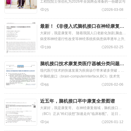
工程院院士张伯礼为2026年全国两会准备的一份建议与
康复医学的学科建设相关。 张伯...
2026-03-08
25
最新！《非侵入式脑机接口在神经康复临
床应用中的专家共识》
大家好，我是康复哥。 随着我国人口老龄化加剧,脑血管
病变和神经退行性改变等神经系统疾病患病率逐年上升,
导...
2026-02-25
199
脑机接口技术康复类医疗器械分类问题的
研究与对策分析
现代医疗技术的快速发展为疾病诊疗带来诸多突破，其
中脑机接口（brain-computerinterface,BCI）技术凭
借“直接解读大脑信号、建立人...
2026-02-06
66
近五年，脑机接口卒中康复全景图谱
大家好，我是康复哥。 在神经康复领域，脑机接口
（BCI）正从“科幻设想”加速走向“临床标配”。 近日，
《中国康复理论与实践》刊发了一项...
2026-01-12
34