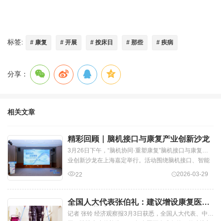
标签:
# 康复
# 开展
# 按床日
# 那些
# 疾病
分享：
相关文章
精彩回顾｜脑机接口与康复产业创新沙龙
3月26日下午，“脑机协同·重塑康复”脑机接口与康复产
业创新沙龙在上海嘉定举行。活动围绕脑机接口、智能
康复、产业协同、人才培养等方向...
2026-03-29
22
全国人大代表张伯礼：建议增设康复医学
为一级学科！
记者 张铃 经济观察报3月3日获悉，全国人大代表、中国