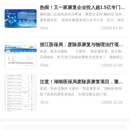
热闹！又一家康复企业投入超1.5亿专门搞
脑机接口，目标两年拿20张证
脑机接口这波热度还没降温，康复企业的“脑机化”动作却
越来越实在。 据南京栖霞发布公众号公布，近日，南京
华伟医疗设备有限公司全资子公...
2026-01-10
42
浙江医保局：废除原康复与物理治疗项
目，并重新规范整合！看完瑟瑟发抖........
来源：医休说脑机 大家好， 我是康复哥。前天刚发
完湖南的，昨天浙江的新收费模式也落地了。脑接机口
病房如何建设？医生扫码填表获取...
2025-12-30
43
注意！湖南医保局废除原康复项目，重新
整合成17项
来源：医休说脑机 大家好，我是康复哥。 湖南医保局废
除了原有的康复类项目，并规范整合成17项。
2025-12-29
25